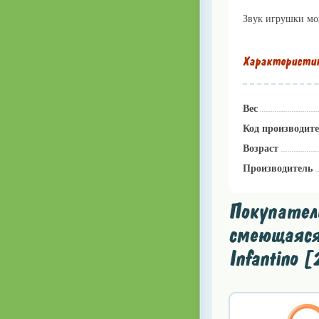
Звук игрушки мож
Характеристи
Вес
Код производит
Возраст
Производитель
Покупател
смеющаяся 
Infantino 