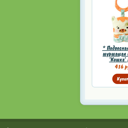
* Подвесна
шуршащая 
'Кошка' 
416 р
Купи