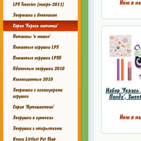
Нет в на
LPS Teensies (микро-2011)
Зверюшки с дневником
Серии 'Укрась питомца'
Петшопы 'в мешке'
Плюшевые игрушки LPS
Плюшевые игрушки LPSO
Одиночные зверушки 2010
Коллекционные 2010
Набор 'Укрась
Зверюшки с аксессуарами
Панда', Sweete
игрушки
Серия 'Путешествие'
Нет в на
Зверушки в сумочках
Зверушки с открытками
Книги Littlest Pet Shop