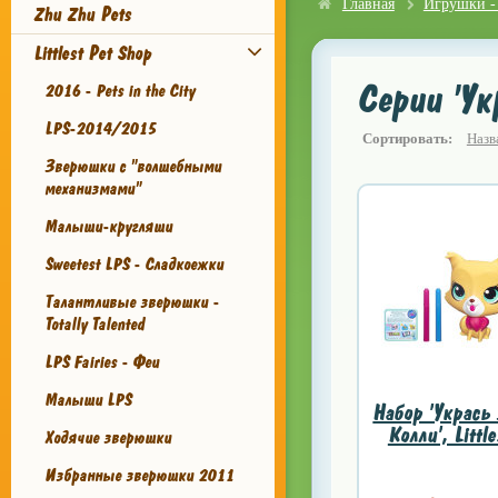
Главная
Игрушки -
Zhu Zhu Pets
Littlest Pet Shop
Серии 'Ук
2016 - Pets in the City
LPS-2014/2015
Сортировать:
Назв
Зверюшки с "волшебными
механизмами"
Малыши-кругляши
Sweetest LPS - Сладкоежки
Талантливые зверюшки -
Totally Talented
LPS Fairies - Феи
Малыши LPS
Набор 'Укрась
Колли', Little
Ходячие зверюшки
Избранные зверюшки 2011