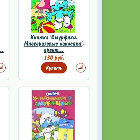
Книжка 'Смурфики.
Многоразовые наклейки',
..
оранж...
130 руб.
Купить