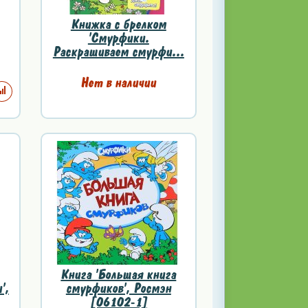
Книжка с брелком
'Смурфики.
Раскрашиваем смурфи...
Нет в наличии
Книга 'Большая книга
',
смурфиков', Росмэн
[06102-1]