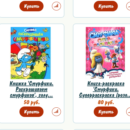
Купить
Купить
Книжка 'Смурфики.
Книга-раскраска
Раскрашиваем
'Смурфики.
смурфиков', голу...
Суперраскраска (розо.
50 руб.
80 руб.
Купить
Купить