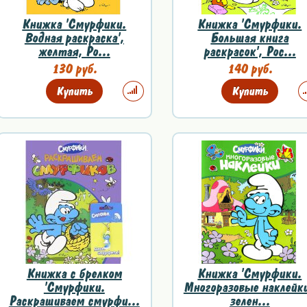
Книжка 'Смурфики.
Книжка 'Смурфики.
Водная раскраска',
Большая книга
желтая, Ро...
раскрасок', Рос...
130 руб.
140 руб.
Купить
Купить
Книжка с брелком
Книжка 'Смурфики.
'Смурфики.
Многоразовые наклейки
Раскрашиваем смурфи...
зелен...