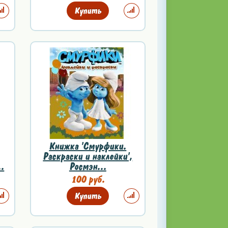
Купить
Книжка 'Смурфики.
Раскраски и наклейки',
..
Росмэн...
100 руб.
Купить