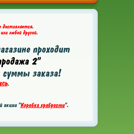
е доставляется.
 или любой другой.
магазине проходит
родажа 2"
т суммы заказа!
ЕСЬ
.
 акции "
Коробка храбрости
".