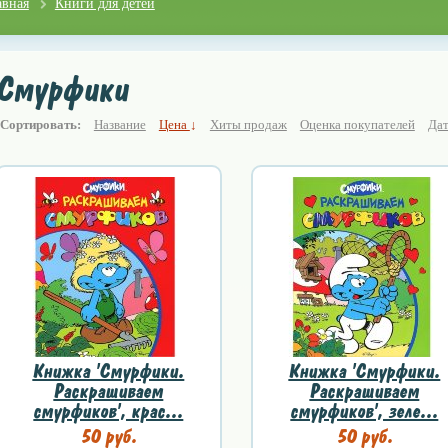
авная
Книги для детей
Смурфики
Сортировать:
Название
Цена
↓
Хиты продаж
Оценка покупателей
Дат
Книжка 'Смурфики.
Книжка 'Смурфики.
Раскрашиваем
Раскрашиваем
смурфиков', крас...
смурфиков', зеле...
50 руб.
50 руб.