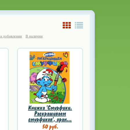
а добавления
В наличии
Книжка 'Смурфики.
Раскрашиваем
смурфиков', оран...
50 руб.