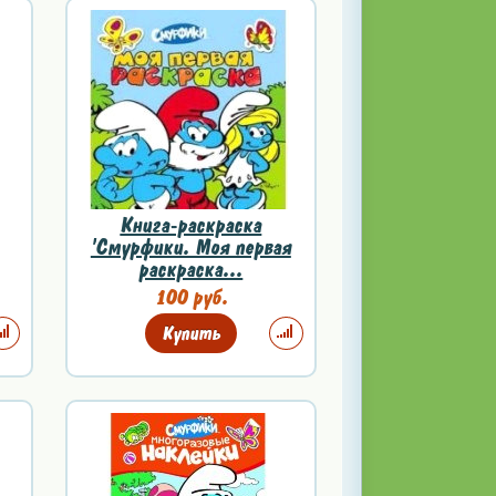
Книга-раскраска
'Смурфики. Моя первая
раскраска...
100 руб.
Купить