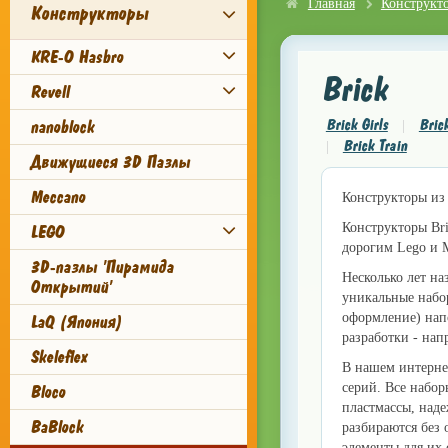
Главная
Конструкт
Конструкторы
KRE-O Hasbro
Brick
Revell
Brick Girls
Bric
nanoblock
|
Brick Train
|
Движущиеся 3D Пазлы
Meccano
Конструкторы из 
Конструкторы Bri
LEGO
дорогим Lego и M
3D-пазлы 'Пирамида
Несколько лет на
Открытий'
уникальные набо
оформление) нап
LaQ (Япония)
разработки - нап
Skeleflex
В нашем интерне
серий. Все набо
Bloco
пластмассы, наде
BaBlock
разбираются без 
элементы для их 