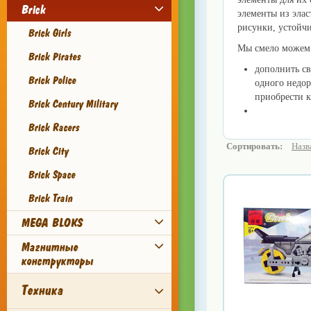
Brick
элементы из эла
рисунки, устойч
Brick Girls
Мы смело можем р
Brick Pirates
дополнить св
Brick Police
одного недор
приобрести к
Brick Century Military
К
упить в Мос
Brick Racers
Сортировать:
Назв
Brick City
Brick Space
Brick Train
MEGA BLOKS
Магнитные
конструкторы
Техника