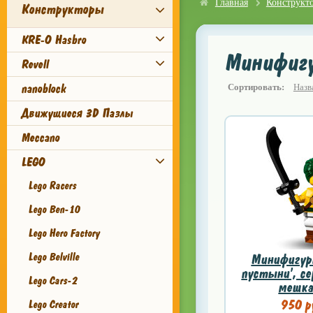
Главная
Конструкт
Конструкторы
KRE-O Hasbro
Минифигу
Revell
nanoblock
Сортировать:
Назв
Движущиеся 3D Пазлы
Meccano
LEGO
Lego Racers
Lego Ben-10
Lego Hero Factory
Lego Belville
Минифигурк
пустыни', се
Lego Cars-2
мешка'
950 р
Lego Creator