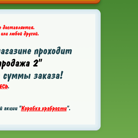
е доставляется.
 или любой другой.
магазине проходит
родажа 2"
т суммы заказа!
ЕСЬ
.
 акции "
Коробка храбрости
".