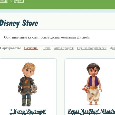
авная
Куклы
Disney Store
Оригинальные куклы производства компании Дисней.
Сортировать:
Название
↓
Цена
Хиты продаж
Оценка покупателей
Дат
* Кукла 'Кристоф'
Кукла 'Аладдин' (Aladdi