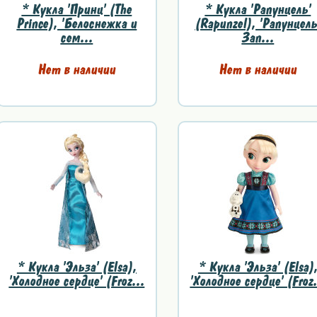
* Кукла 'Принц' (The
* Кукла 'Рапунцель'
Prince), 'Белоснежка и
(Rapunzel), 'Рапунцель
сем...
Зап...
Нет в наличии
Нет в наличии
* Кукла 'Эльза' (Elsa),
* Кукла 'Эльза' (Elsa)
'Холодное сердце' (Froz...
'Холодное сердце' (Froz.