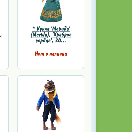
* Кукла 'Мерида'
,
(Merida), 'Храброе
сердце', 30...
Нет в наличии