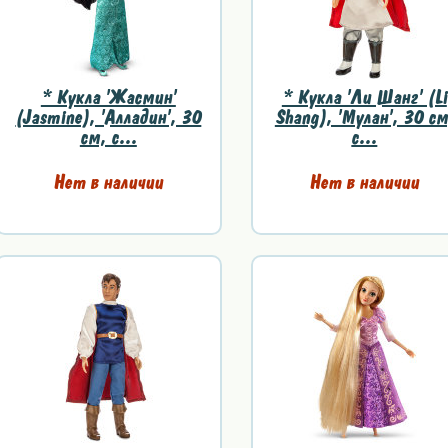
* Кукла 'Жасмин'
* Кукла 'Ли Шанг' (Li
(Jasmine), 'Алладин', 30
Shang), 'Мулан', 30 см
см, с...
с...
Нет в наличии
Нет в наличии