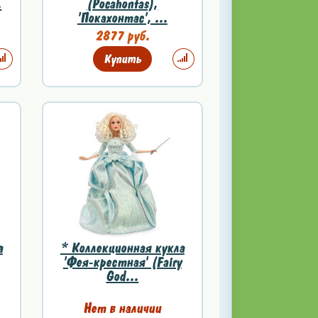
.
(Pocahontas),
'Покахонтас', ...
2877 руб.
Купить
а
* Коллекционная кукла
'Фея-крестная' (Fairy
God...
Нет в наличии