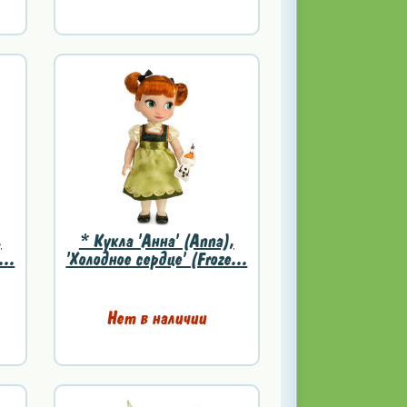
,
* Кукла 'Анна' (Anna),
...
'Холодное сердце' (Froze...
Нет в наличии