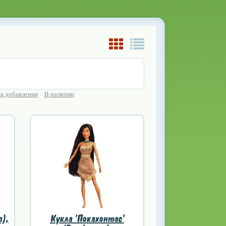
а добавления
В наличии
n),
Кукла 'Покахонтас'