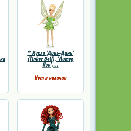
* Кукла 'Динь-Динь'
жка
(Tinker Bell), 'Питер
Пэн',...
Нет в наличии