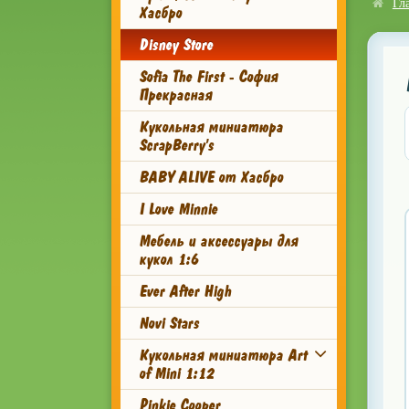
Гл
Хасбро
Disney Store
Sofia The First - София
Прекрасная
Кукольная миниатюра
ScrapBerry's
BABY ALIVE от Хасбро
I Love Minnie
Мебель и аксессуары для
кукол 1:6
Ever After High
Novi Stars
Кукольная миниатюра Art
of Mini 1:12
Pinkie Cooper