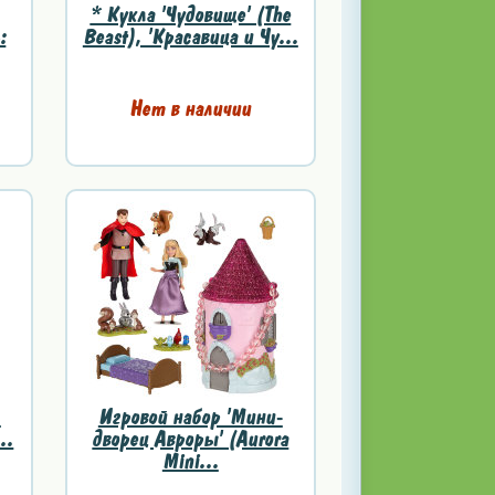
* Кукла 'Чудовище' (The
:
Beast), 'Красавица и Чу...
Нет в наличии
,
Игровой набор 'Мини-
..
дворец Авроры' (Aurora
Mini...