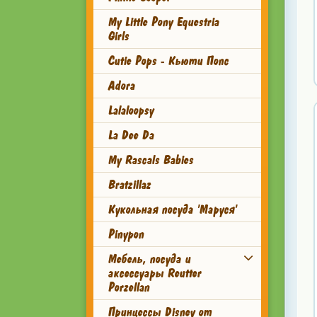
My Little Pony Equestria
Girls
Cutie Pops - Кьюти Попс
Adora
Lalaloopsy
La Dee Da
My Rascals Babies
Bratzillaz
Кукольная посуда 'Маруся'
Pinypon
Мебель, посуда и
аксессуары Reutter
Porzellan
Принцессы Disney от