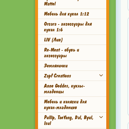
Mattel
Мебель для кукол 1:12
Orcara - аксессуары для
кукол 1:6
LIV (Лив)
Re-Ment - обувь и
аксессуары
Землянички
Zapf Creations
Anne Geddes, куклы-
младенцы
Мебель и коляски для
кукол-младенцев
Pullip, TaeYang, Dal, Byul,
Isul