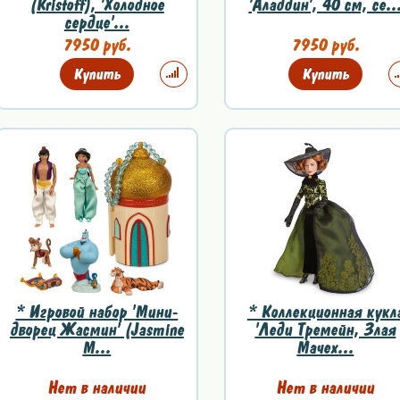
(Kristoff), 'Холодное
'Аладдин', 40 см, се..
сердце'...
7950 руб.
7950 руб.
Купить
Купить
* Игровой набор 'Мини-
* Коллекционная кукл
дворец Жасмин' (Jasmine
'Леди Тремейн, Злая
M...
Мачех...
Нет в наличии
Нет в наличии