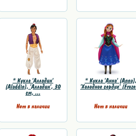
* Кукла 'Алладин'
* Кукла 'Анна' (Anna)
(Aladdin), 'Алладин', 30
'Холодное сердце' (Froze
см, ...
Нет в наличии
Нет в наличии