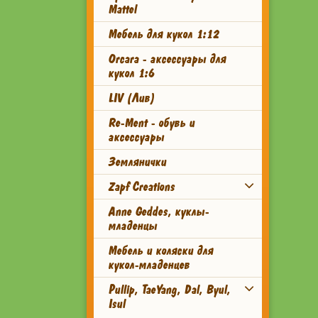
Mattel
Мебель для кукол 1:12
Orcara - аксессуары для
кукол 1:6
LIV (Лив)
Re-Ment - обувь и
аксессуары
Землянички
Zapf Creations
Anne Geddes, куклы-
младенцы
Мебель и коляски для
кукол-младенцев
Pullip, TaeYang, Dal, Byul,
Isul