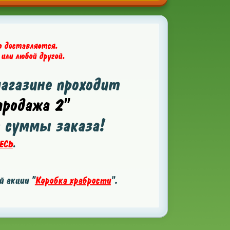
е доставляется.
 или любой другой.
магазине проходит
родажа 2"
т суммы заказа!
ЕСЬ
.
 акции "
Коробка храбрости
".