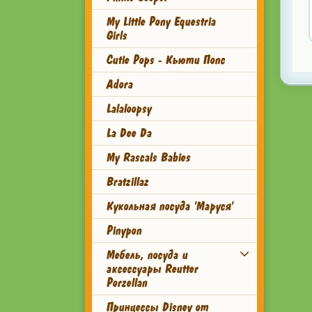
My Little Pony Equestria
Girls
Cutie Pops - Кьюти Попс
Adora
Lalaloopsy
La Dee Da
My Rascals Babies
Bratzillaz
Кукольная посуда 'Маруся'
Pinypon
Мебель, посуда и
аксессуары Reutter
Porzellan
Принцессы Disney от