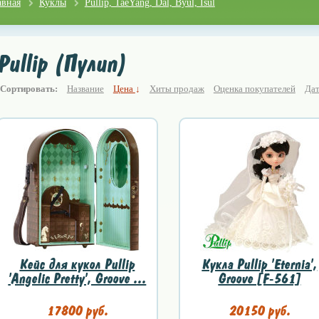
авная
Куклы
Pullip, TaeYang, Dal, Byul, Isul
Pullip (Пулип)
Сортировать:
Название
Цена
↓
Хиты продаж
Оценка покупателей
Дат
Кейс для кукол Pullip
Кукла Pullip 'Eternia',
'Angelic Pretty', Groove ...
Groove [F-561]
17800 руб.
20150 руб.