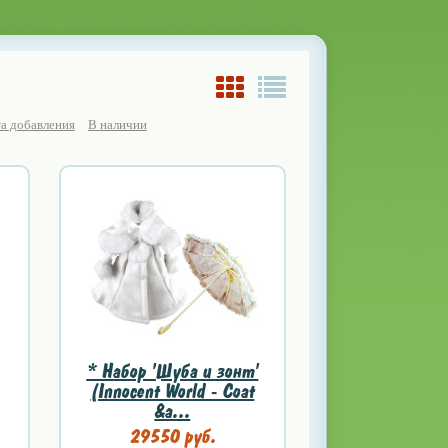
а добавления
В наличии
* Набор 'Шуба и зонт'
(Innocent World - Coat
&a...
29550 руб.