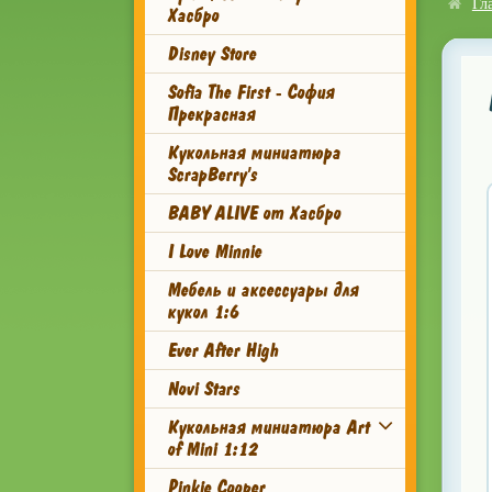
Гл
Хасбро
Disney Store
Sofia The First - София
Прекрасная
Кукольная миниатюра
ScrapBerry's
BABY ALIVE от Хасбро
I Love Minnie
Мебель и аксессуары для
кукол 1:6
Ever After High
Novi Stars
Кукольная миниатюра Art
of Mini 1:12
Pinkie Cooper