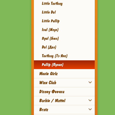
Little TaeYang
Little Dal
Little Pullip
Isul (Исул)
Byul (Бюл)
Dal (Дал)
TaeYang (Тэ Янг)
Pullip (Пулип)
Moxie Girlz
Winx Club
Disney Феечки
Barbie / Mattel
Bratz