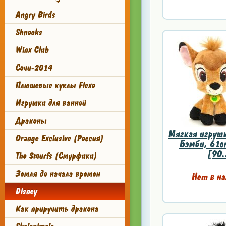
Angry Birds
Shnooks
Winx Club
Сочи-2014
Плюшевые куклы Flexo
Игрушки для ванной
Драконы
Мягкая игрушк
Orange Exclusive (Россия)
Бэмби, 61см
[90.
The Smurfs (Смурфики)
Земля до начала времен
Нет в на
Disney
Как приручить дракона