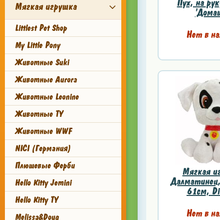
Пух, на рук
Мягкая игрушка
'Домаш
Littlest Pet Shop
Нет в на
My Little Pony
Животные Suki
Животные Aurora
Животные Leonine
Животные TY
Животные WWF
NICI (Германия)
Плюшевые Ферби
Мягкая и
Далматинец,
Hello Kitty Jemini
61см, Di
Hello Kitty TY
Нет в на
Melissa&Doug