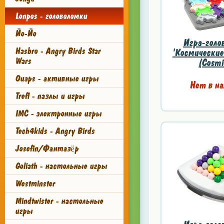
Lonpos - головоломки
Йо-Йо
Игра-голо
Hasbro - Angry Birds Star
'Космические
Wars
(Cosmi
Ouaps - активные игры
Нет в на
Trefl - пазлы и игры
IMC - электронные игры
Tech4kids - Angry Birds
Josefin/Фантазёр
Goliath - настольные игры
Westminster
Mindtwister - настольные
игры