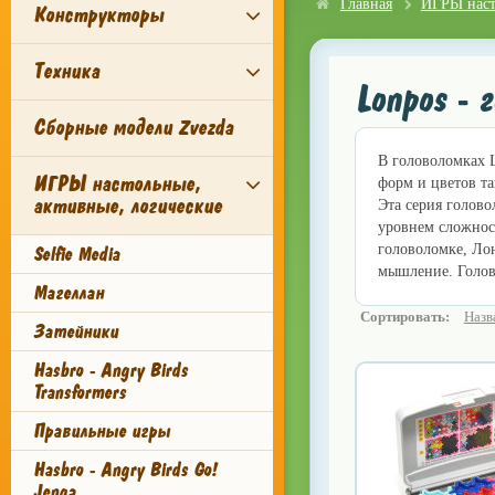
Главная
ИГРЫ наст
Конструкторы
Техника
Lonpos - 
Сборные модели Zvezda
В головоломках 
ИГРЫ настольные,
форм и цветов та
активные, логические
Эта серия голово
уровнем сложност
головоломке, Лон
Selfie Media
мышление. Голов
Магеллан
Сортировать:
Назв
Затейники
Hasbro - Angry Birds
Transformers
Правильные игры
Hasbro - Angry Birds Go!
Jenga