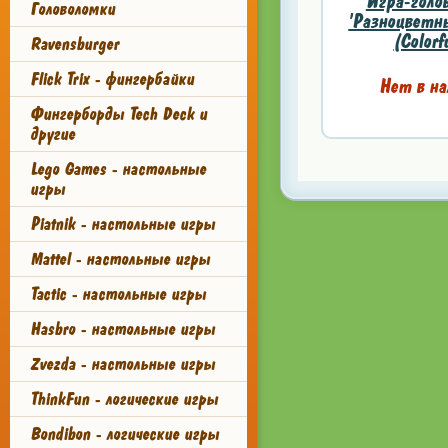
Игра-голо
Головоломки
'Разноцветн
(Colorfu
Ravensburger
Flick Trix - фингербайки
Нет в на
Фингерборды Tech Deck и
другие
Lego Games - настольные
игры
Piatnik - настольные игры
Mattel - настольные игры
Tactic - настольные игры
Hasbro - настольные игры
Zvezda - настольные игры
ThinkFun - логические игры
Bondibon - логические игры