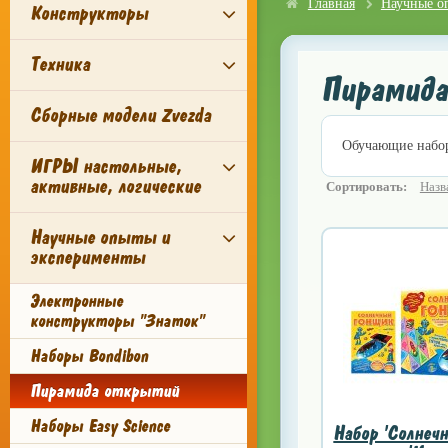
Главная
Научные о
Конструкторы
Техника
Пирамид
Сборные модели Zvezda
Обучающие набо
ИГРЫ настольные,
активные, логические
Сортировать:
Назв
Научные опыты и
эксперименты
Электронные
конструкторы "Знаток"
Наборы Bondibon
Пирамида открытий
Наборы Easy Science
Набор 'Солнеч