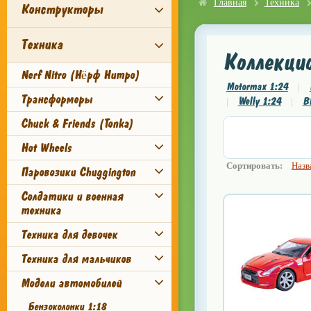
Главная
Техника
Конструкторы
Техника
Коллекци
Nerf Nitro (Нёрф Нитро)
Motormax 1:24
|
Трансформеры
Welly 1:24
B
|
|
Chuck & Friends (Tonka)
К
упить игрушки в
Hot Wheels
Сортировать:
Назв
Паровозики Chuggington
Солдатики и военная
техника
Техника для девочек
Техника для мальчиков
Модели автомобилей
Бензоколонки 1:18