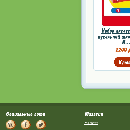
Набор аксесс
кукольной шко
H..
1200 р
Купи
Социальные сети
Магазин
Магазин