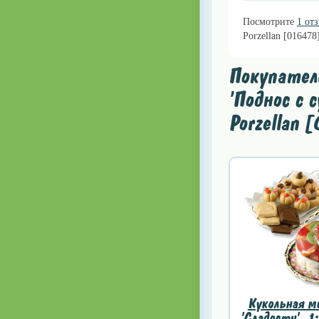
Посмотрите
1 от
Porzellan [016478
Покупател
'Поднос с 
Porzellan 
Кукольная м
'Сладости', 1: