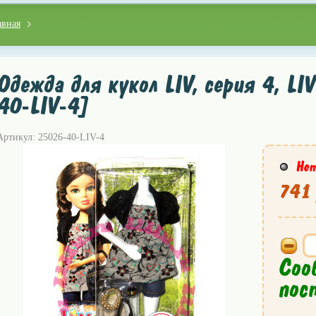
авная
Одежда для кукол LIV, серия 4, LI
40-LIV-4]
Артикул: 25026-40-LIV-4
Нет
741 
Соо
пос