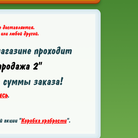
е доставляется.
 или любой другой.
магазине проходит
родажа 2"
т суммы заказа!
ЕСЬ
.
 акции "
Коробка храбрости
".