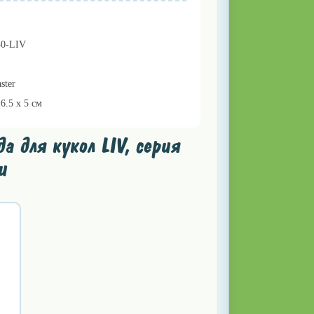
40-LIV
ster
16.5 x 5 см
 для кукол LIV, серия
и