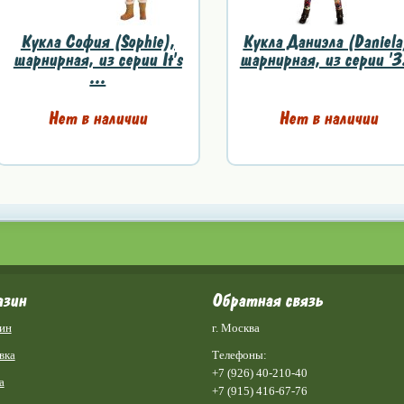
Кукла София (Sophie),
Кукла Даниэла (Daniela
шарнирная, из серии It's
шарнирная, из серии 'З.
...
Нет в наличии
Нет в наличии
азин
Обратная связь
ин
г. Москва
вка
Телефоны:
+7 (926) 40-210-40
а
+7 (915) 416-67-76