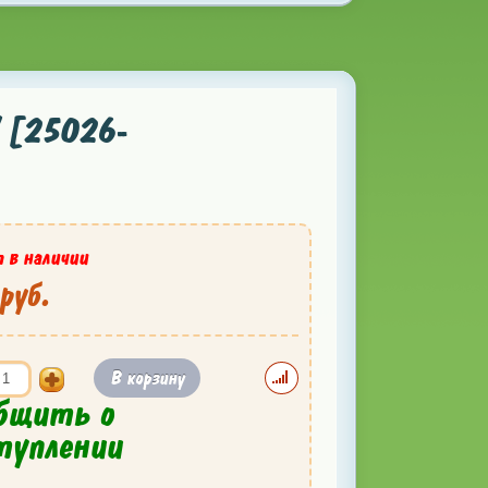
V [25026-
 в наличии
руб.
В корзину
бщить о
туплении