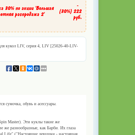
-
ка 30% по акции 'Большая
(30%)
222
летняя распродажа 2'
руб.
ля кукол LIV, серия 4, LIV [25026-40-LIV-
ся сумочка, обувь и асессуары.
in Master). Эти куклы такие же
е же разнообразные, как Барби. Их глаза
al Life" ("Настоящие девушки - настоящая