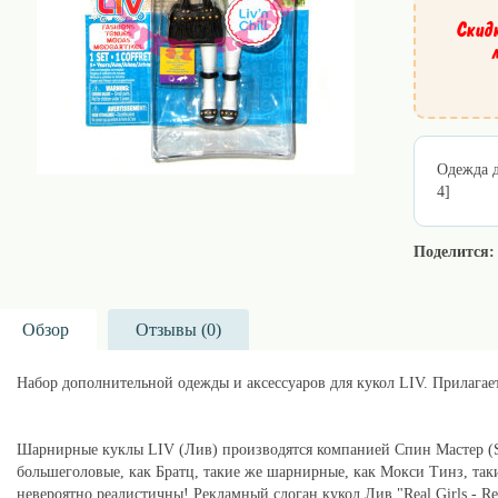
Скид
Одежда д
4]
Поделится:
Обзор
Отзывы (
0
)
Набор дополнительной одежды и аксессуаров для кукол LIV. Прилагает
Покупайте в Москве в интернет-магазине lillu.ru !
Шарнирные куклы LIV (Лив) производятся компанией Спин Мастер (Sp
большеголовые, как Братц, такие же шарнирные, как Мокси Тинз, таки
невероятно реалистичны! Рекламный слоган кукол Лив "Real Girls - Re