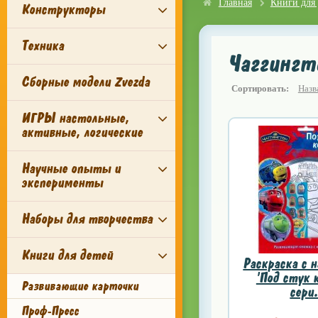
Главная
Книги для 
Конструкторы
Техника
Чаггингт
Сборные модели Zvezda
Сортировать:
Назв
ИГРЫ настольные,
активные, логические
Научные опыты и
эксперименты
Наборы для творчества
Книги для детей
Раскраска с 
'Под стук к
Развивающие карточки
сери.
Проф-Пресс