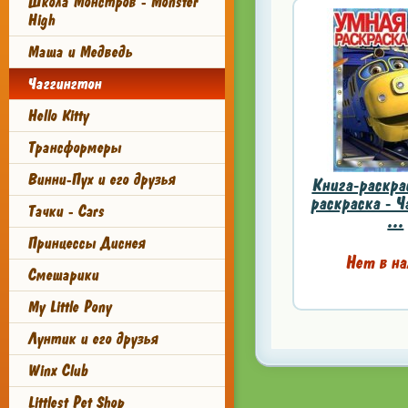
Школа Монстров - Monster
High
Маша и Медведь
Чаггингтон
Hello Kitty
Трансформеры
Винни-Пух и его друзья
Книга-раскра
раскраска - Ч
Тачки - Cars
...
Принцессы Диснея
Нет в на
Смешарики
My Little Pony
Лунтик и его друзья
Winx Club
Littlest Pet Shop