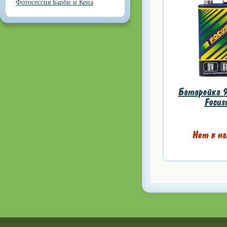
Фотосессия Барби и Кена
Батарейка 9
Focus
Нет в на