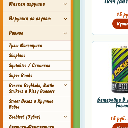
LR44 (AG1
Мягкая игрушка
15 ру
Игрушки по случаю
Купи
Разное
Трэш Монстрики
Shopkins
Squinkies / Сквинкис
Super Bands
Волчки Beyblade, Battle
Strikers и Dizzy Dancers
Батарейка D 
Street Beanz и Крутые
Focus
Бобы
Zoobles! (Зублс)
15 руб.
Ластики-Фантастики