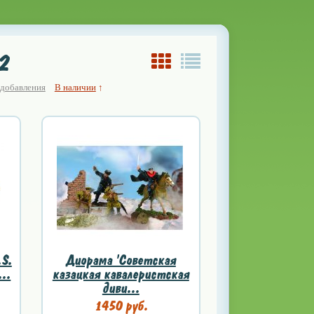
2
 добавления
В наличии
↑
S.
Диорама 'Советская
...
казацкая кавалеристская
диви...
1450 руб.