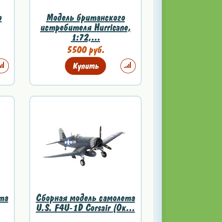
о
Модель британского
истребителя Hurricane,
1:72,...
5500 руб.
Купить
та
Сборная модель самолета
U.S. F4U-1D Corsair (Ок...