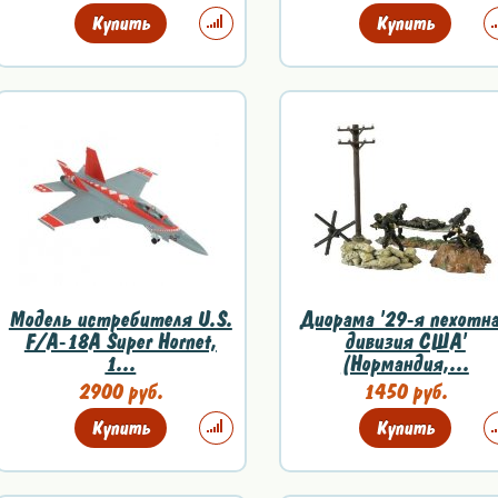
Купить
Купить
Модель истребителя U.S.
Диорама '29-я пехотн
F/А-18А Super Hornet,
дивизия США'
1...
(Нормандия,...
2900 руб.
1450 руб.
Купить
Купить