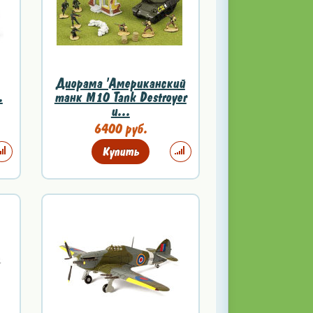
Диорама 'Американский
.
танк M10 Tank Destroyer
и...
6400 руб.
Купить