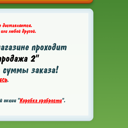
е доставляется.
 или любой другой.
магазине проходит
родажа 2"
т суммы заказа!
ЕСЬ
.
 акции "
Коробка храбрости
".