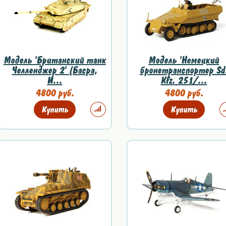
Модель 'Британский танк
Модель 'Немецкий
Челленджер 2' (Басра,
бронетранспортер Sd
И...
Kfz. 251/...
4800 руб.
4800 руб.
Купить
Купить