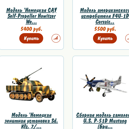
Модель 'Немецкая САУ
Модель американског
Self-Propeller Howitzer
истребителя F4U-1D
We...
Corsair...
5400 руб.
5500 руб.
Купить
Купить
Модель 'Немецкая
Сборная модель самоле
зенитная установка Sd.
U.S. P-51D Mustang
Kfz. 7/...
(Бри...