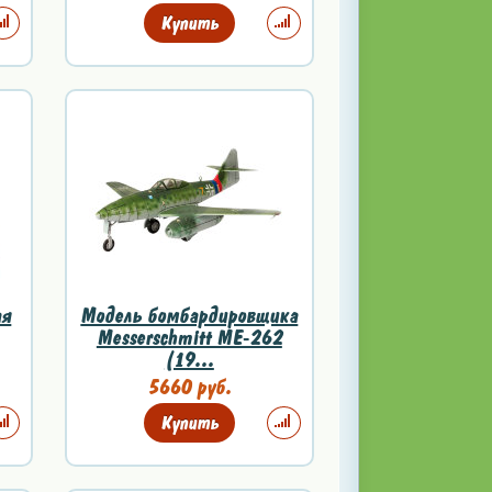
Купить
ая
Модель бомбардировщика
Messerschmitt ME-262
(19...
5660 руб.
Купить