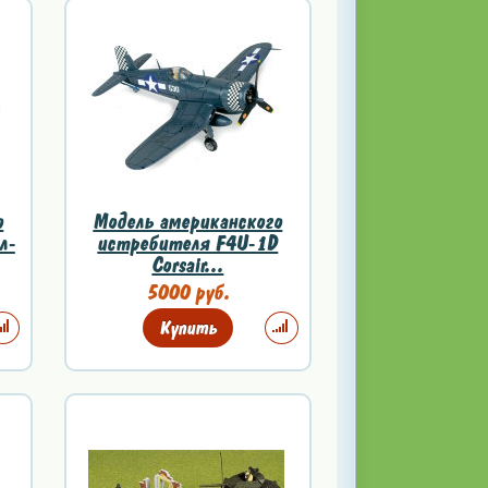
о
Модель американского
л-
истребителя F4U-1D
Corsair...
5000 руб.
Купить