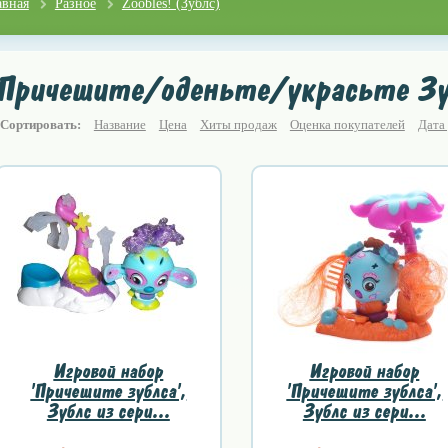
авная
Разное
Zoobles! (Зублс)
Причешите/оденьте/украсьте Зу
Сортировать:
Название
Цена
Хиты продаж
Оценка покупателей
Дата
Игровой набор
Игровой набор
'Причешите зублса',
'Причешите зублса',
Зублс из сери...
Зублс из сери...