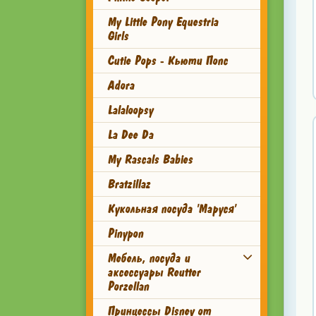
My Little Pony Equestria
Girls
Cutie Pops - Кьюти Попс
Adora
Lalaloopsy
La Dee Da
My Rascals Babies
Bratzillaz
Кукольная посуда 'Маруся'
Pinypon
Мебель, посуда и
аксессуары Reutter
Porzellan
Принцессы Disney от