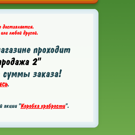
е доставляется.
 или любой другой.
магазине проходит
родажа 2"
т суммы заказа!
ЕСЬ
.
 акции "
Коробка храбрости
".