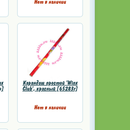
Нет в наличии
nx
Карандаш простой 'Winx
p]
Club', красный [65283r]
Нет в наличии