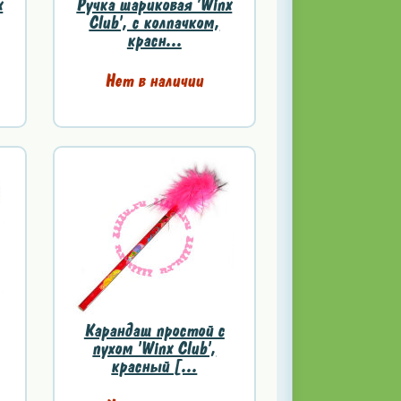
x
Ручка шариковая 'Winx
Club', с колпачком,
красн...
Нет в наличии
Карандаш простой с
пухом 'Winx Club',
красный [...