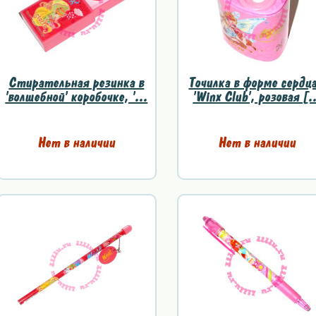
Стирательная резинка в
Точилка в форме сердца
'волшебной' коробочке, '...
'Winx Club', розовая [.
Нет в наличии
Нет в наличии