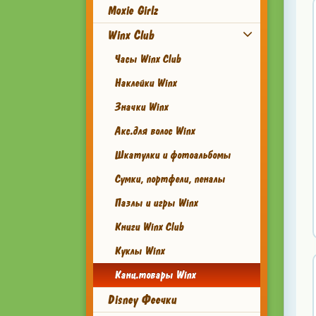
Moxie Girlz
Winx Club
Часы Winx Club
Наклейки Winx
Значки Winx
Акс.для волос Winx
Шкатулки и фотоальбомы
Сумки, портфели, пеналы
Пазлы и игры Winx
Книги Winx Club
Куклы Winx
Канц.товары Winx
Disney Феечки