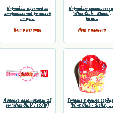
Карандаш простой со
Карандаш механическ
стирательной резинкой
'Winx Club - Bloom',
на це...
розо...
Нет в наличии
Нет в наличии
Линейка пластиковая 15
Точилка в форме сердца
см 'Winx Club' [15/W]
'Winx Club - Stella', ..