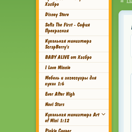
Гл
Хасбро
Disney Store
Sofia The First - София
Прекрасная
Кукольная миниатюра
ScrapBerry's
BABY ALIVE от Хасбро
I Love Minnie
Мебель и аксессуары для
кукол 1:6
Ever After High
Novi Stars
Кукольная миниатюра Art
of Mini 1:12
Pinkie Cooper