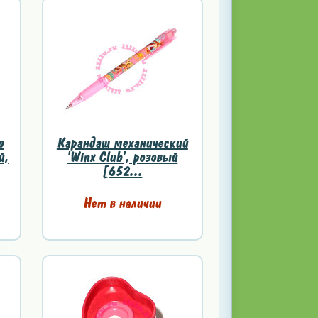
о
Карандаш механический
й,
'Winx Club', розовый
[652...
Нет в наличии