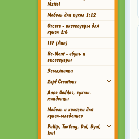
Mattel
Мебель для кукол 1:12
Orcara - аксессуары для
кукол 1:6
LIV (Лив)
Re-Ment - обувь и
аксессуары
Землянички
Zapf Creations
Anne Geddes, куклы-
младенцы
Мебель и коляски для
кукол-младенцев
Pullip, TaeYang, Dal, Byul,
Isul