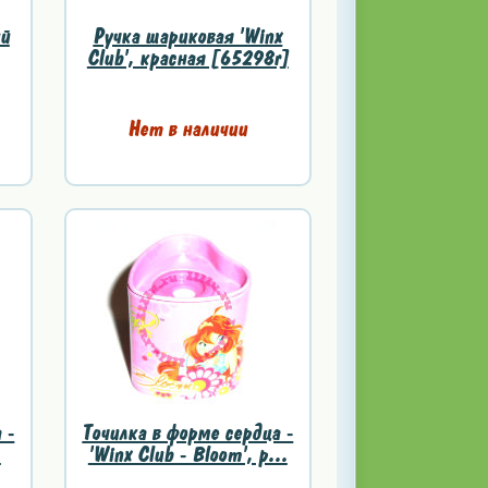
ий
Ручка шариковая 'Winx
Club', красная [65298r]
Нет в наличии
 -
Точилка в форме сердца -
.
'Winx Club - Bloom', р...