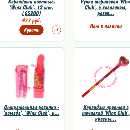
Карандаши цветные,
Ручка шариковая 'Win
'Winx Club', 12 шт.
Club', с колпачком,
[65300]
розов...
477 руб.
Нет в наличии
Купить
Стирательная резинка -
Карандаш простой с
'помада', 'Winx Club', к...
точилкой 'Winx Club',
красны...