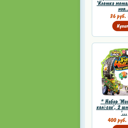
'Клетка метал
нов.
36 руб.
Купи
* Набор 'Мо
колёсах', 2 шт
'...
400 руб.