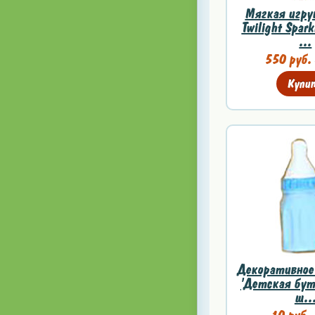
Мягкая игру
Twilight Spark
...
550 руб.
Купи
Декоративное
'Детская бут
ш..