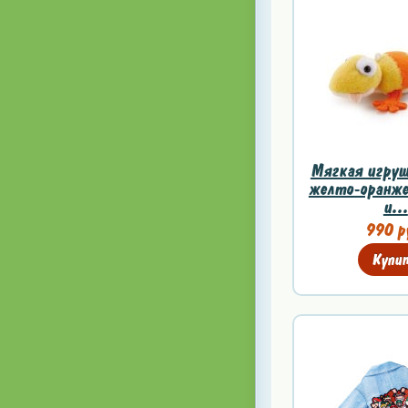
Мягкая игруш
желто-оранже
и...
990 р
Купи