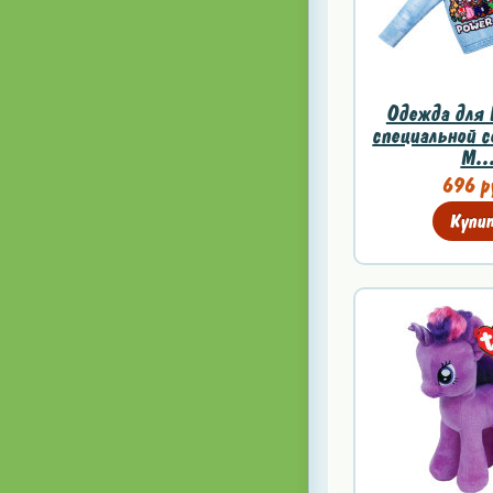
Одежда для 
специальной с
M..
696 р
Купи