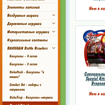
Элементы питания
Нет в на
Воздушные шарики
Деревянные игрушки
Интерактивные игрушки
Карнавальные костюмы
BAKUGAN Battle Brawlers
Бакуганы - 4 сезон
Бакуганы - 3 сезон
BakuPack - Бакуганы "в
Специальны
мешке"
Special Att
Dragono
Combat Set - наборы с
ловушками
Нет в на
BakuTrap - Бакуганы-ловушки