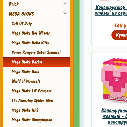
Brick
Конструктор '
отдых' из сери
MEGA BLOKS
Call Of Duty
568 р
Mega Bloks Hot Wheels
Купи
Mega Bloks Hello Kitty
Power Rangers Super Samurai
Mega Bloks Barbie
Mega Bloks Halo
World of Warcraft
Mega Bloks Lil' Princess
The Amazing Spider-Man
Конструкто
Mega Bloks NFS
желтый - б
Mega Bloks Chuggington
конструк