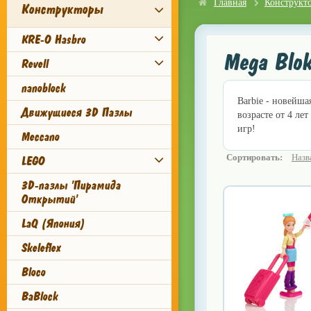
Главная
Конструкт
Конструкторы
KRE-O Hasbro
Mega Blok
Revell
nanoblock
Barbie - новейша
Движущиеся 3D Пазлы
возрасте от 4 ле
игр!
Meccano
Сортировать:
Назв
LEGO
3D-пазлы 'Пирамида
Открытий'
LaQ (Япония)
Skeleflex
Bloco
BaBlock