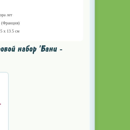
ора лет
it (Франция)
15 x 13.5 см
вой набор 'Бани -