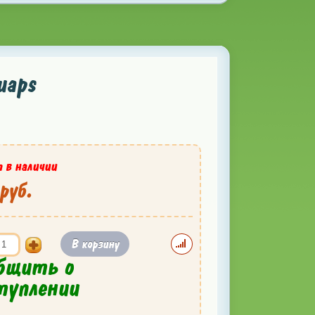
uaps
 в наличии
руб.
В корзину
бщить о
туплении