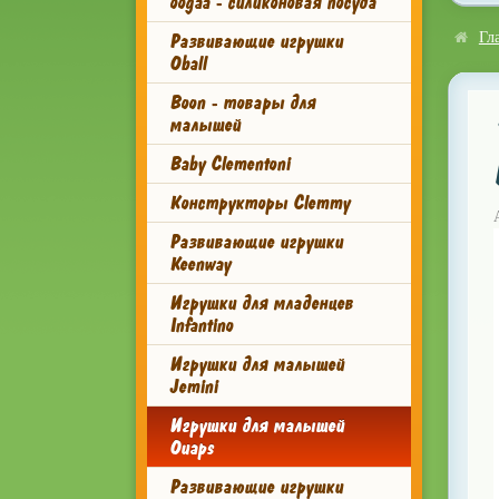
oogaa - силиконовая посуда
Развивающие игрушки
Гл
Oball
Boon - товары для
малышей
Baby Clementoni
Конструкторы Clemmy
Развивающие игрушки
Keenway
Игрушки для младенцев
Infantino
Игрушки для малышей
Jemini
Игрушки для малышей
Ouaps
Развивающие игрушки