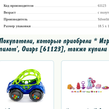
Код производителя
61123
Возраст
с полут
Производитель
Silverl
Размер упаковки
18.5 x 
Покупатели, которые приобрели * Игро
пилот', Ouaps [61123], также купили