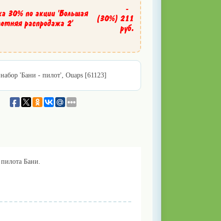
-
ка 30% по акции 'Большая
(30%)
211
летняя распродажа 2'
руб.
набор 'Бани - пилот', Ouaps [61123]
 пилота Бани.