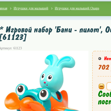
авная
Игрушки для малышей
Игрушки для малышей Ouaps
* Игровой набор 'Бани - пилот', O
[61123]
Артикул: 61123
Нет
702 
Соо
пос