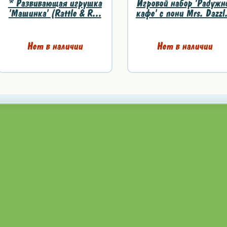
* Развивающая игрушка
Игровой набор 'Радужн
'Машинка' (Rattle & R...
кафе' с пони Mrs. Dazzl.
Нет в наличии
Нет в наличии