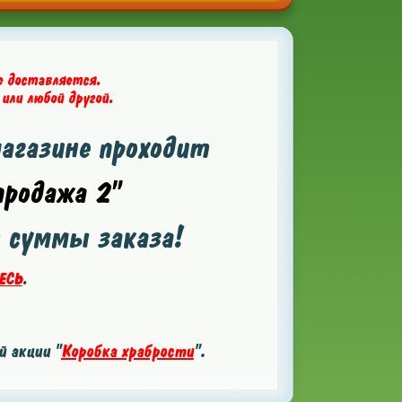
е доставляется.
 или любой другой.
магазине проходит
родажа 2"
т суммы заказа!
ЕСЬ
.
 акции "
Коробка храбрости
".