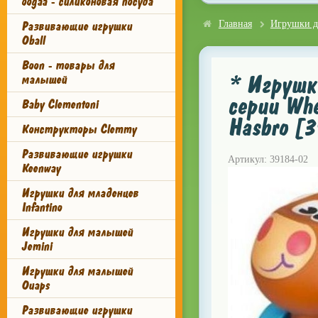
oogaa - силиконовая посуда
Развивающие игрушки
Главная
Игрушки д
Oball
Boon - товары для
* Игрушка
малышей
серии Whe
Baby Clementoni
Hasbro [
Конструкторы Clemmy
Развивающие игрушки
Артикул: 39184-02
Keenway
Игрушки для младенцев
Infantino
Игрушки для малышей
Jemini
Игрушки для малышей
Ouaps
Развивающие игрушки