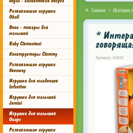
oogaa - силиконовая посуда
Развивающие игрушки
Главная
Игрушки д
Oball
Boon - товары для
* Интера
малышей
говоряща
Baby Clementoni
Конструкторы Clemmy
Артикул: 61019
Развивающие игрушки
Keenway
Игрушки для младенцев
Infantino
Игрушки для малышей
Jemini
Игрушки для малышей
Ouaps
Развивающие игрушки