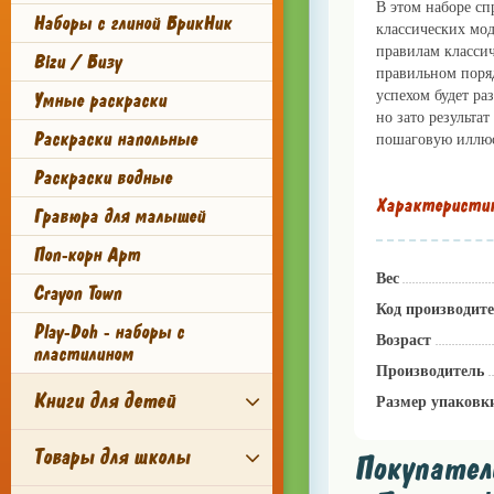
В этом наборе сп
Наборы с глиной БрикНик
классических мод
правилам классич
Bizu / Бизу
правильном поряд
успехом будет ра
Умные раскраски
но зато результа
Раскраски напольные
пошаговую иллюс
Раскраски водные
Характеристи
Гравюра для малышей
Поп-корн Арт
Вес
Crayon Town
Код производит
Play-Doh - наборы с
Возраст
пластилином
Производитель
Книги для детей
Размер упаковк
Товары для школы
Покупател