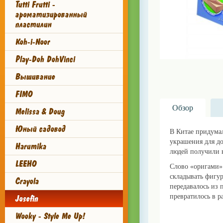
Tutti Frutti -
ароматизированный
пластилин
Koh-i-Noor
Play-Doh DohVinci
Вышивание
FIMO
Обзор
Melissa & Doug
Юный садовод
В Китае придумал
украшения для до
Harumika
людей получили в
LEEHO
Слово «оригами» 
складывать фигур
Crayola
передавалось из 
превратилось в р
Josefin
Приобретайте в li
Wooky - Style Me Up!