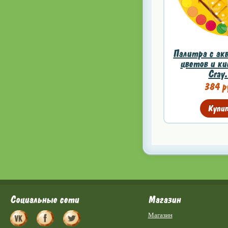
Палитра с ак
цветов и ки
Cray.
384 р
Купи
Социальные сети
Магазин
Магазин