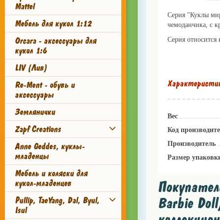
Mattel
Серия "Куклы мир
Мебель для кукол 1:12
чемоданчика, с к
Orcara - аксессуары для
Серия относится
кукол 1:6
LIV (Лив)
Характеристи
Re-Ment - обувь и
аксессуары
Землянички
Вес
Zapf Creations
Код производит
Производитель
Anne Geddes, куклы-
младенцы
Размер упаковк
Мебель и коляски для
кукол-младенцев
Покупател
Barbie Doll
Pullip, TaeYang, Dal, Byul,
Isul
коллекцио