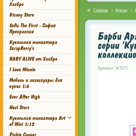
Хасбро
Главная
Куклы
Disney Store
Sofia The First - София
Прекрасная
Барби Арг
Кукольная миниатюра
серии 'Ку
ScrapBerry's
коллекци
BABY ALIVE от Хасбро
Артикул: W3375
I Love Minnie
Мебель и аксессуары для
кукол 1:6
Ever After High
Novi Stars
Кукольная миниатюра Art
of Mini 1:12
Pinkie Cooper