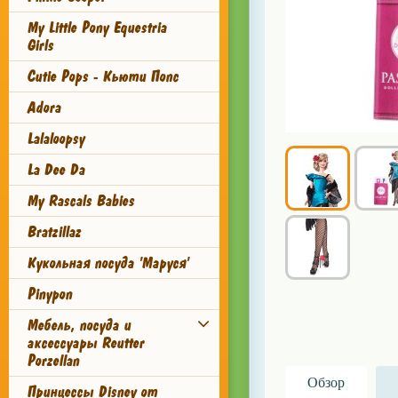
My Little Pony Equestria
Girls
Cutie Pops - Кьюти Попс
Adora
Lalaloopsy
La Dee Da
My Rascals Babies
Bratzillaz
Кукольная посуда 'Маруся'
Pinypon
Мебель, посуда и
аксессуары Reutter
Porzellan
Обзор
Принцессы Disney от