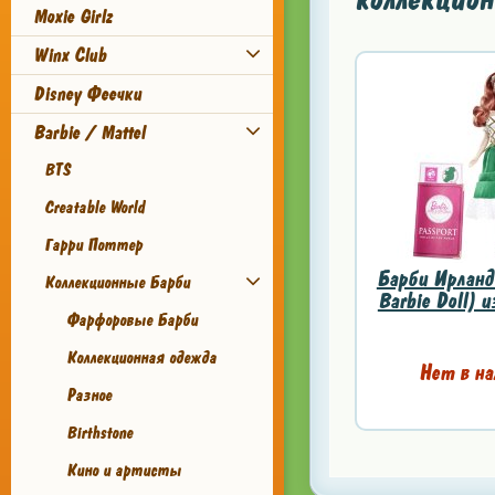
Moxie Girlz
Winx Club
Disney Феечки
Barbie / Mattel
BTS
Creatable World
Гарри Поттер
Барби Ирланди
Коллекционные Барби
Barbie Doll) и
Фарфоровые Барби
Коллекционная одежда
Нет в на
Разное
Birthstone
Кино и артисты