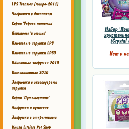
LPS Teensies (микро-2011)
Зверюшки с дневником
Серии 'Укрась питомца'
Набор 'Пе
Петшопы 'в мешке'
хрустально
(Crystal 
Плюшевые игрушки LPS
Плюшевые игрушки LPSO
Нет в на
Одиночные зверушки 2010
Коллекционные 2010
Зверюшки с аксессуарами
игрушки
Серия 'Путешествие'
Зверушки в сумочках
Зверушки с открытками
Книги Littlest Pet Shop