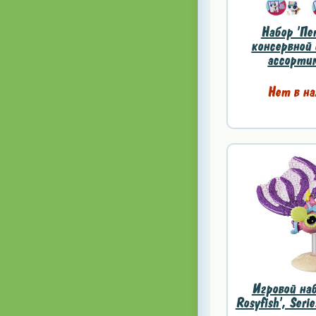
Набор 'Пе
консервной 
ассортим
Нет в на
Игровой наб
Rosyfish', Series