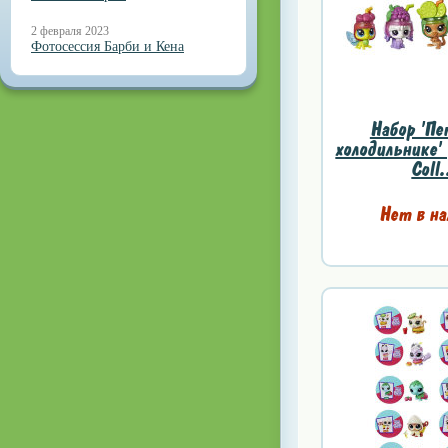
2 февраля 2023
Фотосессия Барби и Кена
Набор 'Пе
холодильнике' 
Coll.
Нет в на