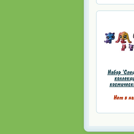
Набор 'Спе
коллекци
космически
Нет в на