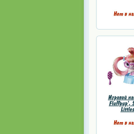
Нет в на
Игровой на
Fluffpup', 
Littles
Нет в на