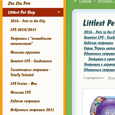
Главная
Игрушки -
Zhu Zhu Pets
Littlest Pet Shop
Littlest P
2016 - Pets in the City
LPS-2014/2015
2016 - Pets in the C
Sweetest LPS - Сла
Зверюшки с "волшебными
Ходячие зверюшки
механизмами"
Серии 'Укрась пито
Малыши-кругляши
Одиночные зверушк
Зверушки в сумо
|
Sweetest LPS - Сладкоежки
Зверюшки с игровой
Талантливые зверюшки -
Одиночные зверушк
Totally Talented
Сортировать:
Назв
LPS Fairies - Феи
Малыши LPS
Ходячие зверюшки
Избранные зверюшки 2011