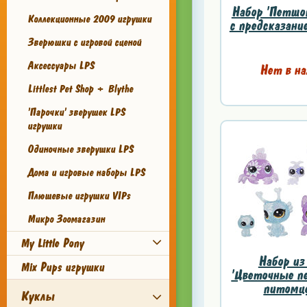
Набор 'Петшоп
Коллекционные 2009 игрушки
с предсказание
Зверюшки с игровой сценой
Аксессуары LPS
Нет в на
Littlest Pet Shop + Blythe
'Парочки' зверушек LPS
игрушки
Одиночные зверушки LPS
Дома и игровые наборы LPS
Плюшевые игрушки VIPs
Микро Зоомагазин
My Little Pony
Набор из
Mix Pups игрушки
'Цветочные п
питомце
Куклы