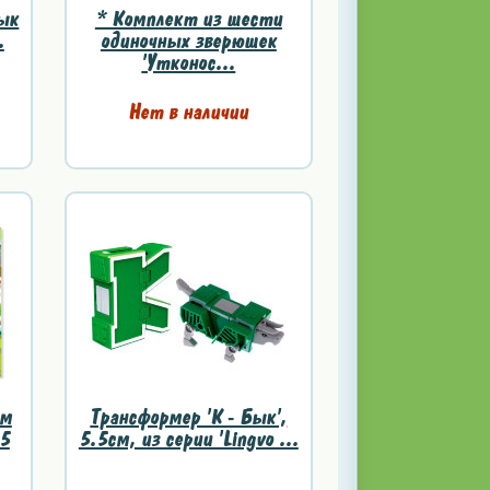
ык
* Комплект из шести
.
одиночных зверюшек
'Утконос...
Нет в наличии
ом
Трансформер 'K - Бык',
 5
5.5см, из серии 'Lingvo ...