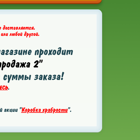
е доставляется.
 или любой другой.
магазине проходит
родажа 2"
т суммы заказа!
ЕСЬ
.
 акции "
Коробка храбрости
".