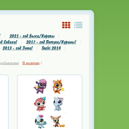
!
2021 - год Быка/Коровы
|
|
од Собаки!
2017 - год Петуха/Курицы!
|
|
2013 - год Змеи!
Sochi 2014
|
|
 добавления
В наличии
↑