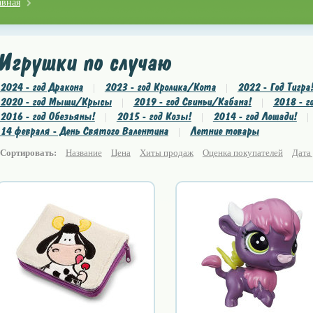
авная
Игрушки по случаю
2024 - год Дракона
2023 - год Кролика/Кота
2022 - Год Тигра
|
|
2020 - год Мыши/Крысы
2019 - год Свиньи/Кабана!
2018 - г
|
|
2016 - год Обезьяны!
2015 - год Козы!
2014 - год Лошади!
|
|
|
14 февраля - День Святого Валентина
Летние товары
|
Сортировать:
Название
Цена
Хиты продаж
Оценка покупателей
Дата