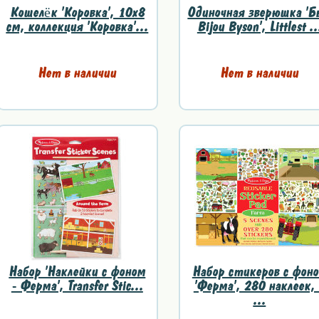
Кошелёк 'Коровка', 10х8
Одиночная зверюшка 'Б
см, коллекция 'Коровка'...
Bijou Byson', Littlest ..
Нет в наличии
Нет в наличии
Набор 'Наклейки с фоном
Набор стикеров с фон
- Ферма', Transfer Stic...
'Ферма', 280 наклеек,
...