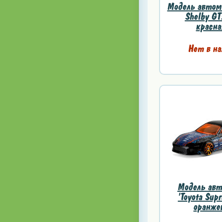
Модель автомо
Shelby GT
красна
Нет в на
Модель авт
'Toyota Supr
оранжев