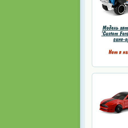
Модель авт
'Custom Ford
сине-о
Нет в на