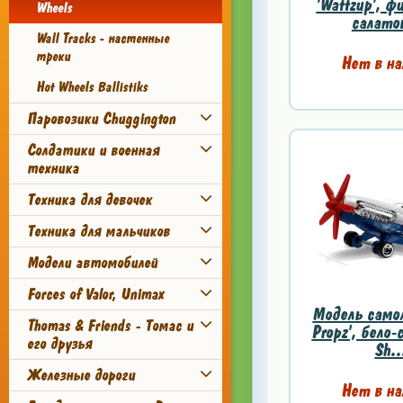
'Wattzup', ф
Wheels
салатов
Wall Tracks - настенные
треки
Нет в на
Hot Wheels Ballistiks
Паровозики Chuggington
Солдатики и военная
техника
Техника для девочек
Техника для мальчиков
Модели автомобилей
Forces of Valor, Unimax
Модель само
Thomas & Friends - Томас и
Propz', бело-
его друзья
Sh..
Железные дороги
Нет в на