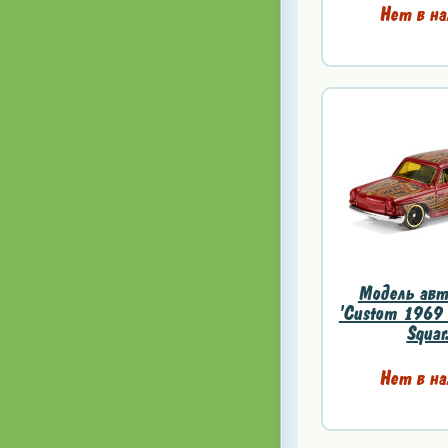
Нет в на
Модель авт
'Custom 1969 
Squar
Нет в на