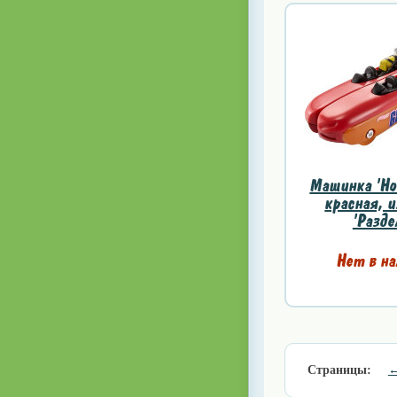
Машинка 'Hot
красная, и
'Разде
Нет в на
Страницы: