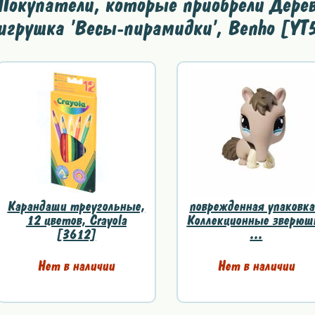
Покупатели, которые приобрели Дере
игрушка 'Весы-пирамидки', Benho [YT
Карандаши треугольные,
поврежденная упаковка
12 цветов, Crayola
Коллекционные зверюш
[3612]
...
Нет в наличии
Нет в наличии