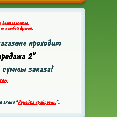
е доставляется.
 или любой другой.
магазине проходит
родажа 2"
т суммы заказа!
ЕСЬ
.
 акции "
Коробка храбрости
".