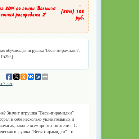
-
ка 30% по акции 'Большая
(30%)
135
летняя распродажа 2'
руб.
ая обучающая игрушка 'Весы-пирамидки',
YT5252]
о 7 лет
ине? Значит игрушка "Весы-пирамидки"
брал в себе несколько увлекательных и
рычагах, законе всемирного тяготения. С
ческая игрушка "Весы-пирамидки" - и