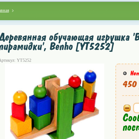
авная
Деревянная обучающая игрушка '
пирамидки', Benho [YT5252]
Артикул: YT5252
Нет
450 
Соо
пос