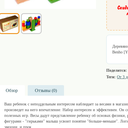
Скид
Деревянн
Benho [
Поделится:
Теги:
От 3 д
Обзор
Отзывы (
0
)
Ваш ребенок с неподдельным интересом наблюдает за весами в магаз
произведет на него впечатление. Набор интересен и эффективен. Он со
полезных игр. Весы дадут представление ребенку об основах физики, 
фигурами - "гирьками" малыш усвоит понятие "больше-меньше". Логи
эмоции, и прок.