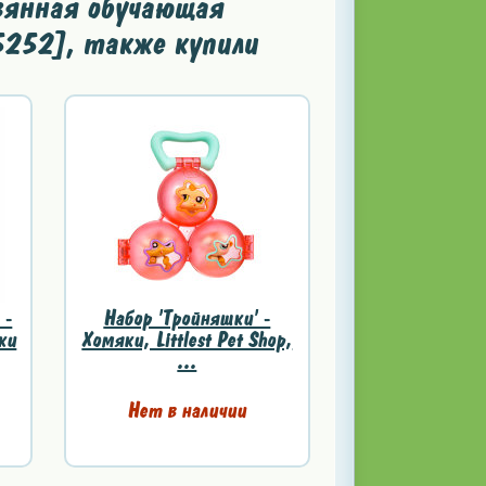
вянная обучающая
5252], также купили
 -
Набор 'Тройняшки' -
ки
Хомяки, Littlest Pet Shop,
...
Нет в наличии