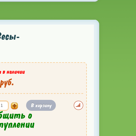
Весы-
 в наличии
руб.
В корзину
бщить о
туплении