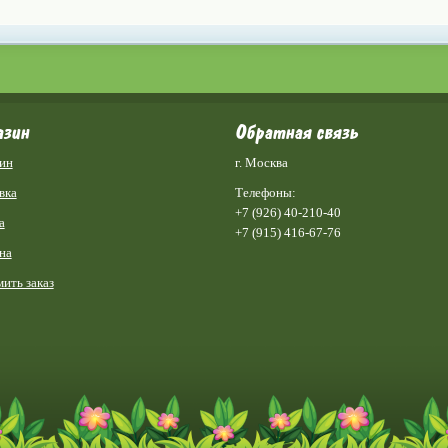
азин
Обратная связь
ин
г. Москва
вка
Телефоны:
+7 (926) 40-210-40
а
+7 (915) 416-67-76
на
ить заказ