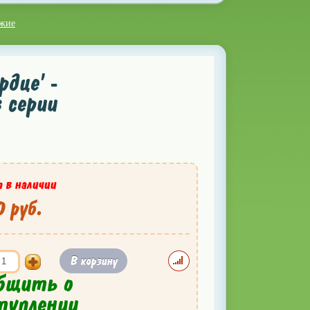
ужие
рдце' -
з серии
 в наличии
 руб.
В корзину
бщить о
туплении