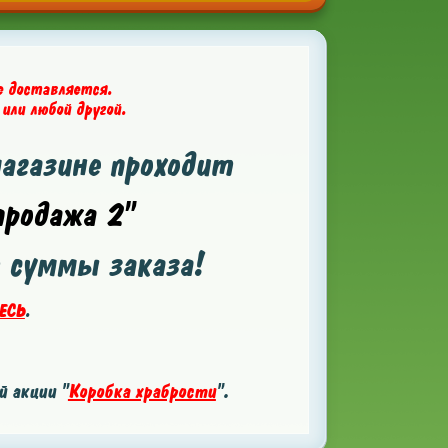
е доставляется.
 или любой другой.
магазине проходит
родажа 2"
т суммы заказа!
ЕСЬ
.
 акции "
Коробка храбрости
".