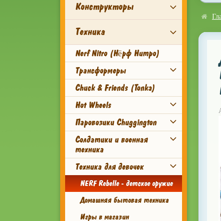
Конструкторы
Гл
Техника
Nerf Nitro (Нёрф Нитро)
Трансформеры
Chuck & Friends (Tonka)
Hot Wheels
Паровозики Chuggington
Солдатики и военная
техника
Техника для девочек
NERF Rebelle - детское оружие
Домашняя бытовая техника
Игры в магазин