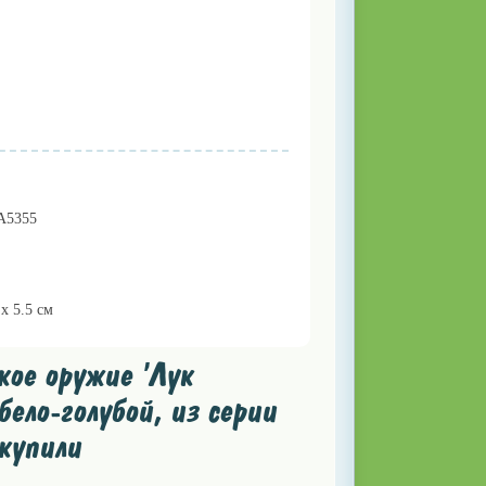
A5355
 x 5.5 см
ое оружие 'Лук
бело-голубой, из серии
купили