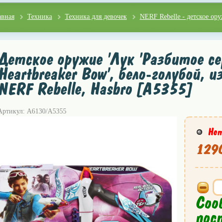
авная
Техника
Техника для девочек
NERF Rebelle - детское ор
Детское оружие 'Лук 'Разбитое се
Heartbreaker Bow', бело-голубой, и
NERF Rebelle, Hasbro [A5355]
Артикул: A6130/A5355
Нет
1290
Соо
пос