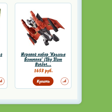
 с
Игровой набор 'Крылья
Бэтмена' (Sky Slam
BatJet...
1653 руб.
Купить