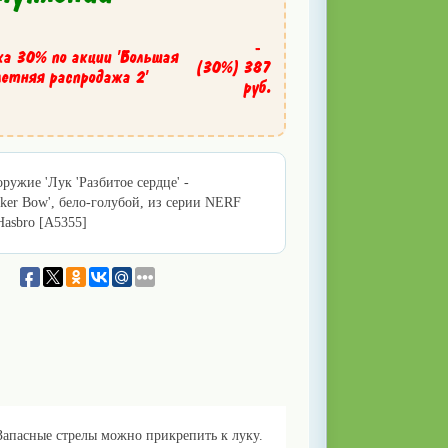
-
ка 30% по акции 'Большая
(30%)
387
летняя распродажа 2'
руб.
оружие 'Лук 'Разбитое сердце' -
aker Bow', бело-голубой, из серии NERF
 Hasbro [A5355]
! Запасные стрелы можно прикрепить к луку.