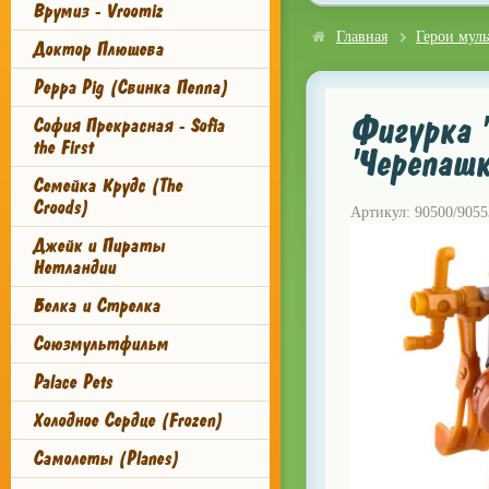
Врумиз - Vroomiz
Главная
Герои мул
Доктор Плюшева
Peppa Pig (Свинка Пеппа)
Фигурка 
София Прекрасная - Sofia
the First
'Черепашк
Семейка Крудс (The
Croods)
Артикул: 90500/9055
Джейк и Пираты
Нетландии
Белка и Стрелка
Союзмультфильм
Palace Pets
Холодное Сердце (Frozen)
Самолеты (Planes)