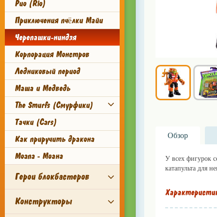
Рио (Rio)
Приключения пчёлки Майи
Черепашки-ниндзя
Корпорация Монстров
Ледниковый период
Маша и Медведь
The Smurfs (Смурфики)
Тачки (Cars)
Обзор
Как приручить дракона
Moana - Моана
У всех фигурок с
катапульта для не
Герои блокбастеров
Характеристи
Конструкторы