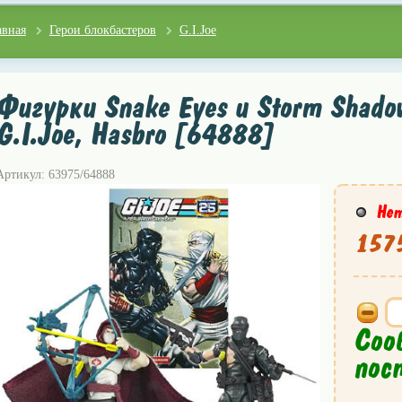
авная
Герои блокбастеров
G.I.Joe
Фигурки Snake Eyes и Storm Shado
G.I.Joe, Hasbro [64888]
Артикул: 63975/64888
Нет
1575
Соо
пос