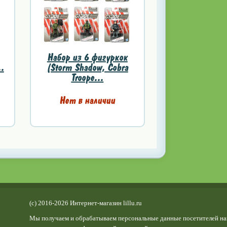
Набор из 6 фигуркок
..
(Storm Shadow, Cobra
Troope...
Нет в наличии
(c) 2016-2026 Интернет-магазин lillu.ru
Мы получаем и обрабатываем персональные данные посетителей на