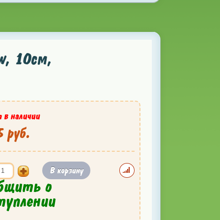
w, 10см,
 в наличии
 руб.
В корзину
бщить о
туплении