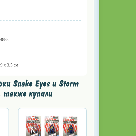
64888
19 х 3.5 см
ки Snake Eyes и Storm
], также купили