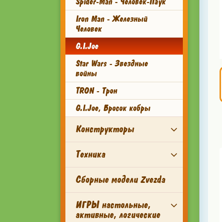
Spider-Man - Человек-Паук
Iron Man - Железный
Человек
G.I.Joe
Star Wars - Звездные
войны
TRON - Трон
G.I.Joe, Бросок кобры
Конструкторы
Техника
Сборные модели Zvezda
ИГРЫ настольные,
активные, логические