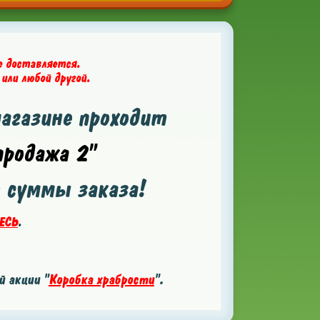
е доставляется.
 или любой другой.
магазине проходит
родажа 2"
т суммы заказа!
ЕСЬ
.
 акции "
Коробка храбрости
".