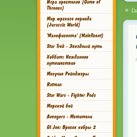
Игра престолов (Game of
Thrones)
Гл
Мир юрского периода
(Jurassic World)
'Малефисента' (Maleficent)
Star Trek - Звездный путь
Хоббит: Нежданное
путешествие
Могучие Рейнджеры
Batman
Star Wars - Fighter Pods
Морской бой
Avengers - Мстители
GI Joe: Бросок кобры 2