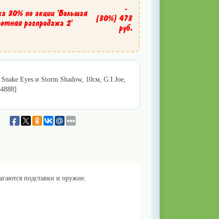
-
ка 30% по акции 'Большая
(30%)
473
летняя распродажа 2'
руб.
Snake Eyes и Storm Shadow, 10см, G.I.Joe,
64888]
агаются подставки и оружие.