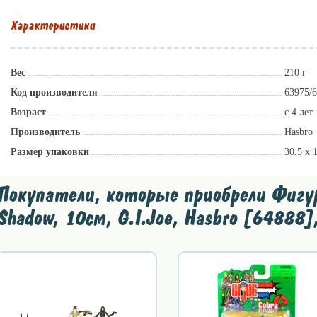
Характеристики
Вес
210 г
Код производителя
63975/
Возраст
с 4 лет
Производитель
Hasbro
Размер упаковки
30.5 х 
Покупатели, которые приобрели Фигур
Shadow, 10см, G.I.Joe, Hasbro [64888