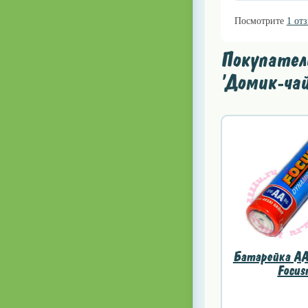
Посмотрите
1 от
Покупател
'Домик-чай
Батарейка AA
Focus