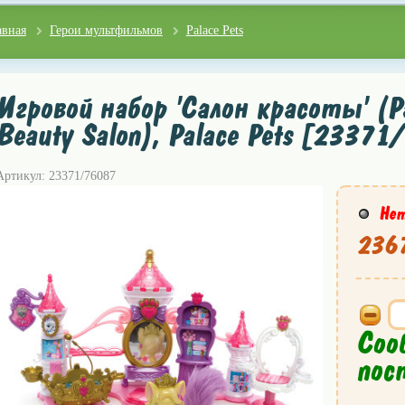
авная
Герои мультфильмов
Palace Pets
Игровой набор 'Салон красоты' (P
Beauty Salon), Palace Pets [2337
Артикул: 23371/76087
Нет
2367
Соо
пос