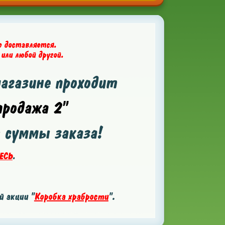
е доставляется.
 или любой другой.
магазине проходит
родажа 2"
т суммы заказа!
ЕСЬ
.
 акции "
Коробка храбрости
".