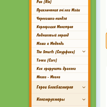
Рио (Rio)
Приключения пчёлки Майи
Черепашки-ниндзя
Корпорация Монстров
Ледниковый период
Маша и Медведь
The Smurfs (Смурфики)
Тачки (Cars)
Как приручить дракона
Moana - Моана
Герои блокбастеров
Конструкторы