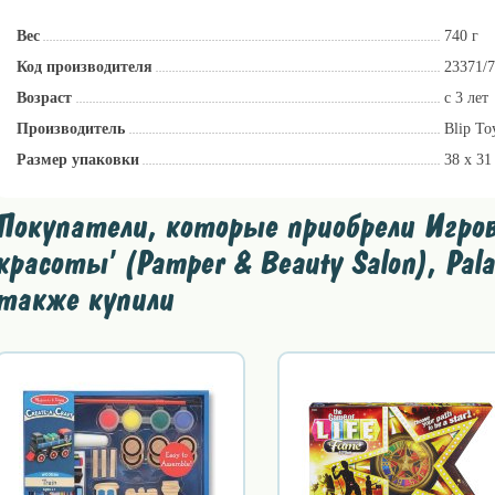
Вес
740 г
Код производителя
23371/
Возраст
c 3 лет
Производитель
Blip T
Размер упаковки
38 x 31
Покупатели, которые приобрели Игров
красоты' (Pamper & Beauty Salon), Pal
также купили