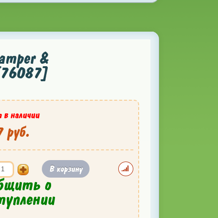
amper &
1/76087]
 в наличии
 руб.
В корзину
бщить о
туплении