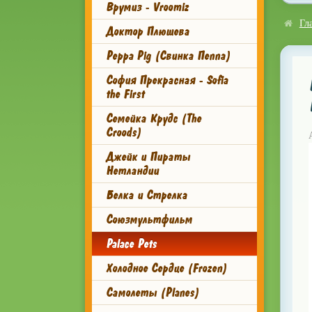
Врумиз - Vroomiz
Гл
Доктор Плюшева
Peppa Pig (Свинка Пеппа)
София Прекрасная - Sofia
the First
Семейка Крудс (The
Croods)
Джейк и Пираты
Нетландии
Белка и Стрелка
Союзмультфильм
Palace Pets
Холодное Сердце (Frozen)
Самолеты (Planes)