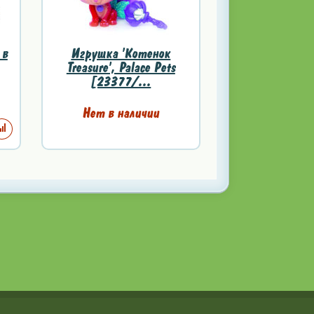
 в
Игрушка 'Котенок
Treasure', Palace Pets
[23377/...
Нет в наличии