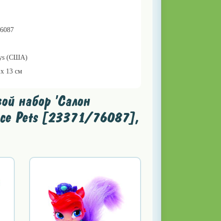
76087
oys (США)
 x 13 см
ой набор 'Салон
ace Pets [23371/76087],