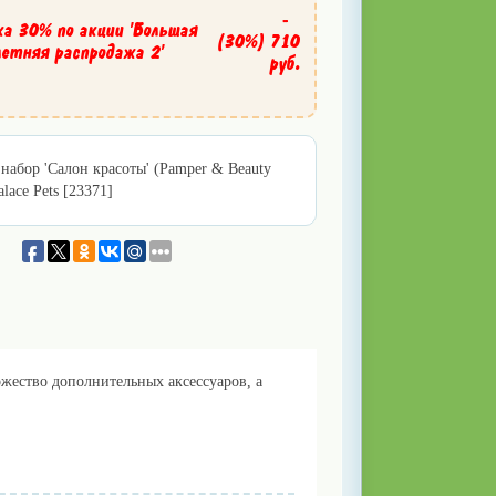
-
ка 30% по акции 'Большая
(30%)
710
летняя распродажа 2'
руб.
набор 'Салон красоты' (Pamper & Beauty
alace Pets [23371]
ножество дополнительных аксессуаров, а