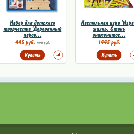
Набор для детского
Настольная игра 'Игра
творчества 'Деревянный
жизнь. Стань
паров...
знаменитос...
445 руб.
1445 руб.
890 руб.
Купить
Купить