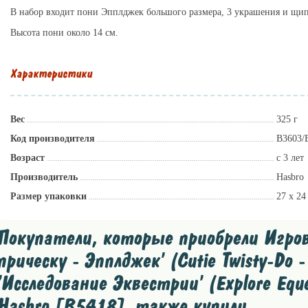
В набор входит пони Эпплджек большого размера, 3 украшения и щип
Высота пони около 14 см.
Характеристики
Вес
325 г
Код производителя
B3603/
Возраст
c 3 лет
Производитель
Hasbro
Размер упаковки
27 x 24
Покупатели, которые приобрели Игров
прическу - Эпплджек' (Cutie Twisty-Do -
'Исследование Эквестрии' (Explore Eques
Hasbro [B5418], также купили