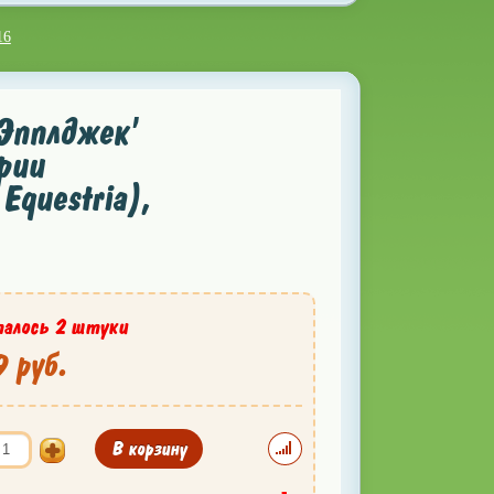
16
Эпплджек'
ерии
Equestria),
алось 2 штуки
 руб.
В корзину
-