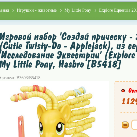
авная
Игрушки - животные
My Little Pony
Explore Equestria 20
Игровой набор 'Создай прическу - 
(Cutie Twisty-Do - Applejack), из с
'Исследование Эквестрии' (Explore 
My Little Pony, Hasbro [B5418]
Артикул: B3603/B5418
Ост
1129