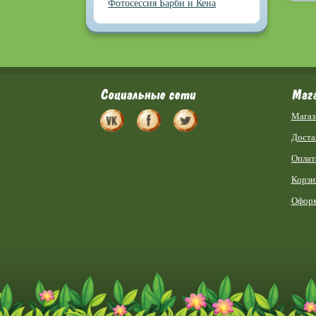
Фотосессия Барби и Кена
Социальные сети
Маг
Магаз
Доста
Оплат
Корзи
Оформ