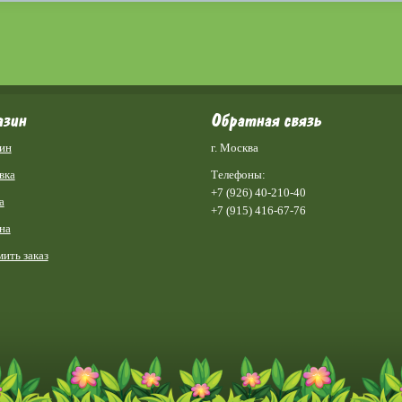
азин
Обратная связь
ин
г. Москва
вка
Телефоны:
+7 (926) 40-210-40
а
+7 (915) 416-67-76
на
ить заказ