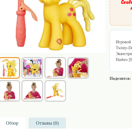
Скид
Игровой 
Twisty-D
Эквестрии
Hasbro [
Поделится:
Обзор
Отзывы (
0
)