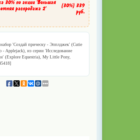
ка 30% по акции 'Большая
(30%)
339
летняя распродажа 2'
руб.
набор 'Создай прическу - Эпплджек' (Cutie
o - Applejack), из серии 'Исследование
' (Explore Equestria), My Little Pony,
B5418]