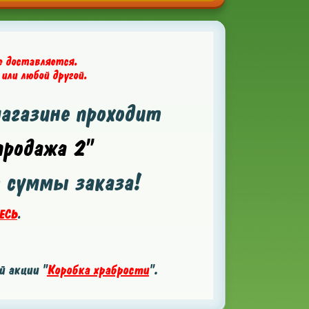
е доставляется.
 или любой другой.
магазине проходит
родажа 2"
т суммы заказа!
ЕСЬ
.
 акции "
Коробка храбрости
".