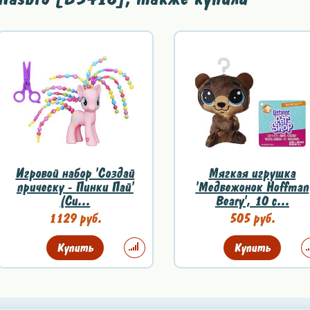
Игровой набор 'Создай
Мягкая игрушка
прическу - Пинки Пай'
'Медвежонок Hoffman
(Cu...
Beary', 10 с...
1129 руб.
505 руб.
Купить
Купить