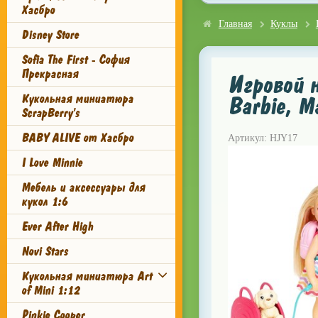
Хасбро
Главная
Куклы
Disney Store
Sofia The First - София
Прекрасная
Игровой н
Кукольная миниатюра
Barbie, M
ScrapBerry's
BABY ALIVE от Хасбро
Артикул: HJY17
I Love Minnie
Мебель и аксессуары для
кукол 1:6
Ever After High
Novi Stars
Кукольная миниатюра Art
of Mini 1:12
Pinkie Cooper