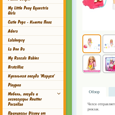
My Little Pony Equestria
Girls
Cutie Pops - Кьюти Попс
Adora
Lalaloopsy
La Dee Da
My Rascals Babies
Bratzillaz
Кукольная посуда 'Маруся'
Pinypon
Обзор
Мебель, посуда и
аксессуары Reutter
Porzellan
Челси отправляет
рюкзак.
lillu.ru
Принцессы Disney от