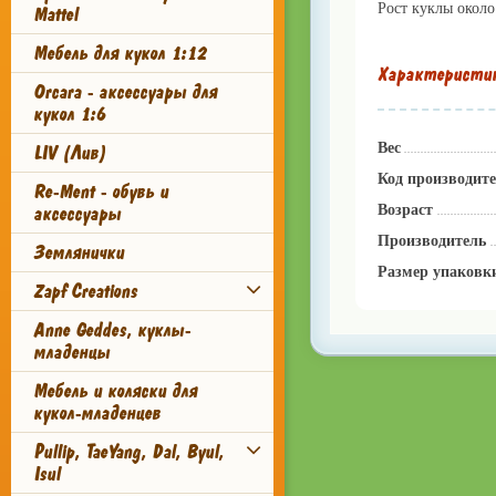
Рост куклы около
Mattel
Мебель для кукол 1:12
Характеристи
Orcara - аксессуары для
кукол 1:6
Вес
LIV (Лив)
Код производит
Re-Ment - обувь и
Возраст
аксессуары
Производитель
Землянички
Размер упаковк
Zapf Creations
Anne Geddes, куклы-
младенцы
Мебель и коляски для
кукол-младенцев
Pullip, TaeYang, Dal, Byul,
Isul