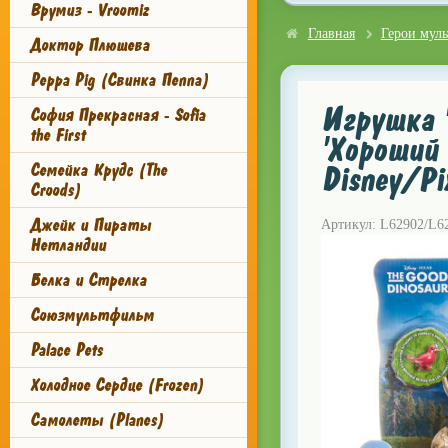
Врумиз - Vroomiz
Главная
Герои мул
Доктор Плюшева
Peppa Pig (Свинка Пеппа)
Игрушка '
София Прекрасная - Sofia
the First
'Хороший 
Семейка Крудс (The
Disney/Pi
Croods)
Джейк и Пираты
Артикул: L62902/L6
Нетландии
Белка и Стрелка
Союзмультфильм
Palace Pets
Холодное Сердце (Frozen)
Самолеты (Planes)