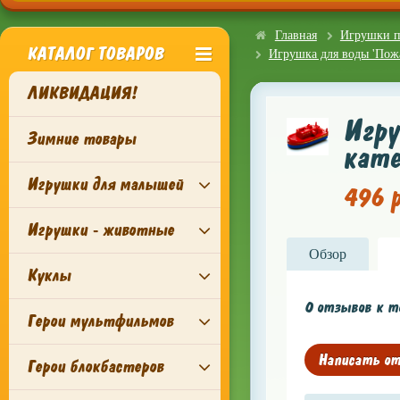
Главная
Игрушки п
КАТАЛОГ ТОВАРОВ
Игрушка для воды 'Пожа
ЛИКВИДАЦИЯ!
Игру
Зимние товары
кате
Игрушки для малышей
496 р
Игрушки - животные
Обзор
Куклы
0 отзывов к т
Герои мультфильмов
Написать о
Герои блокбастеров