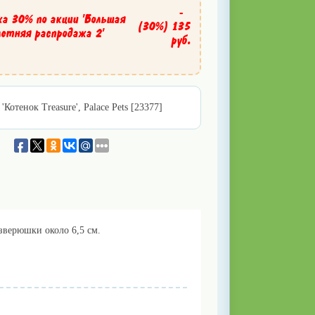
-
ка 30% по акции 'Большая
(30%)
135
летняя распродажа 2'
руб.
'Котенок Treasure', Palace Pets [23377]
 зверюшки около 6,5 см.