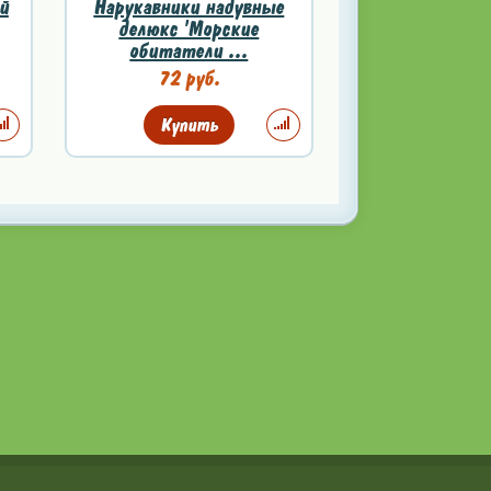
й
Нарукавники надувные
делюкс 'Морские
обитатели ...
72 руб.
Купить