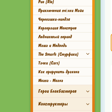
Рио (Rio)
Приключения пчёлки Майи
Черепашки-ниндзя
Корпорация Монстров
Ледниковый период
Маша и Медведь
The Smurfs (Смурфики)
Тачки (Cars)
Как приручить дракона
Moana - Моана
Герои блокбастеров
Конструкторы