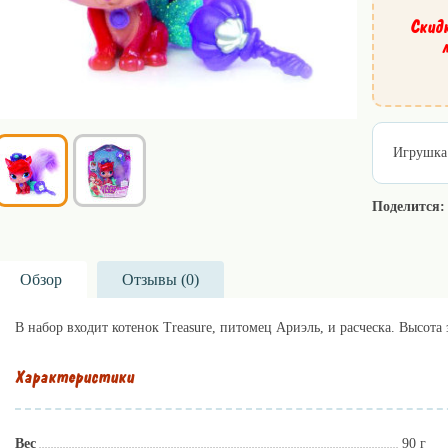
Скид
Игрушка 
Поделится:
Обзор
Отзывы (
0
)
В набор входит котенок Treasure, питомец Ариэль, и расческа. Высота
Характеристики
Вес
90 г