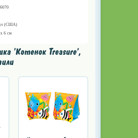
76070
oys (США)
 x 6 см
а 'Котенок Treasure',
пили