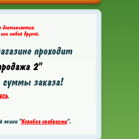
е доставляется.
 или любой другой.
магазине проходит
родажа 2"
т суммы заказа!
ЕСЬ
.
 акции "
Коробка храбрости
".