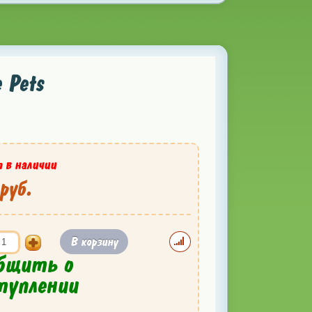
 Pets
 в наличии
руб.
В корзину
бщить о
туплении