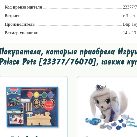
Код производителя
23377/
Возраст
c 3 лет
Производитель
Blip T
Размер упаковки
14 x 13
Покупатели, которые приобрели Игрушк
Palace Pets [23377/76070], также ку