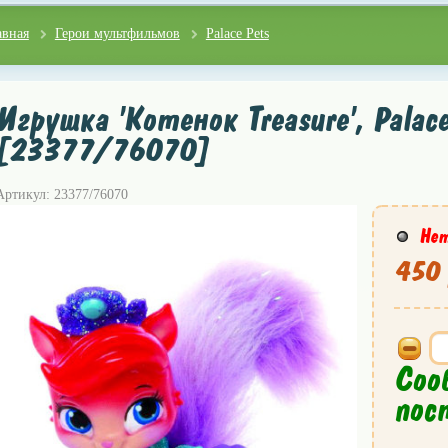
авная
Герои мультфильмов
Palace Pets
Игрушка 'Котенок Treasure', Palace
[23377/76070]
Артикул: 23377/76070
Нет
450 
Соо
пос