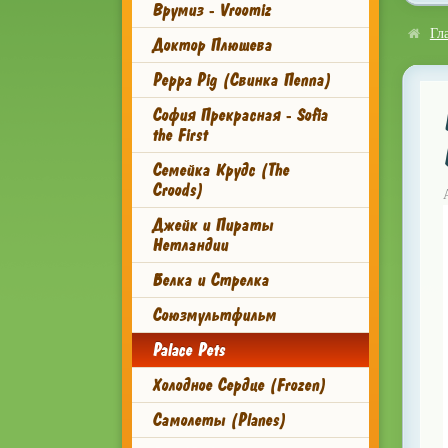
Врумиз - Vroomiz
Гл
Доктор Плюшева
Peppa Pig (Свинка Пеппа)
София Прекрасная - Sofia
the First
Семейка Крудс (The
Croods)
Джейк и Пираты
Нетландии
Белка и Стрелка
Союзмультфильм
Palace Pets
Холодное Сердце (Frozen)
Самолеты (Planes)