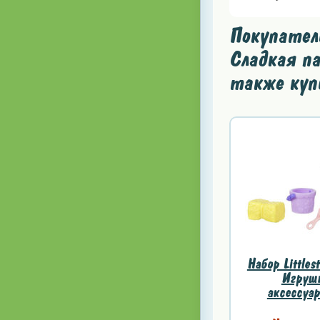
Покупатели
Сладкая па
также куп
Набор Littles
Игрушк
аксессуар