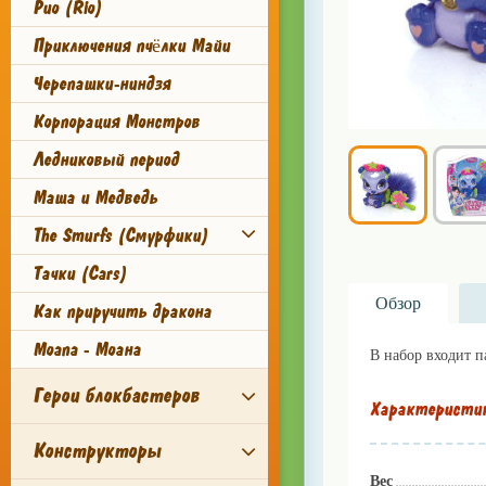
Рио (Rio)
Приключения пчёлки Майи
Черепашки-ниндзя
Корпорация Монстров
Ледниковый период
Маша и Медведь
The Smurfs (Смурфики)
Тачки (Cars)
Обзор
Как приручить дракона
Moana - Моана
В набор входит п
Герои блокбастеров
Характеристи
Конструкторы
Вес