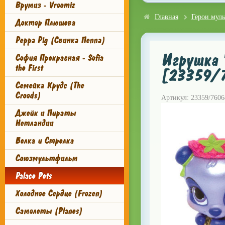
Врумиз - Vroomiz
Главная
Герои мул
Доктор Плюшева
Peppa Pig (Свинка Пеппа)
Игрушка '
София Прекрасная - Sofia
the First
[23359/
Семейка Крудс (The
Croods)
Артикул: 23359/7606
Джейк и Пираты
Нетландии
Белка и Стрелка
Союзмультфильм
Palace Pets
Холодное Сердце (Frozen)
Самолеты (Planes)