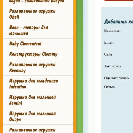
oogaa - силиконовая посуда
Развивающие игрушки
Oball
Добавить к
Boon - товары для
Ваше имя
малышей
Email
Baby Clementoni
Конструкторы Clemmy
Сайт
Развивающие игрушки
Заголовок
Keenway
Оцените товар
Игрушки для младенцев
Infantino
Отзыв
Игрушки для малышей
Jemini
Игрушки для малышей
Ouaps
Развивающие игрушки