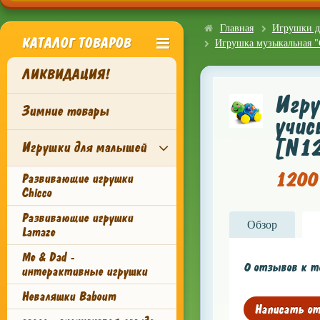
Главная
Игрушки д
КАТАЛОГ ТОВАРОВ
Игрушка музыкальная "С
ЛИКВИДАЦИЯ!
Игру
Зимние товары
учис
[N1
Игрушки для малышей
1200 
Развивающие игрушки
Chicco
Развивающие игрушки
Обзор
Lamaze
Me & Dad -
0 отзывов к то
интерактивные игрушки
Неваляшки Baboum
Написать о