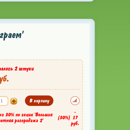
граем'
алось 2 штуки
уб.
В корзину
-
ка 30% по акции 'Большая
(30%)
17
летняя распродажа 2'
руб.