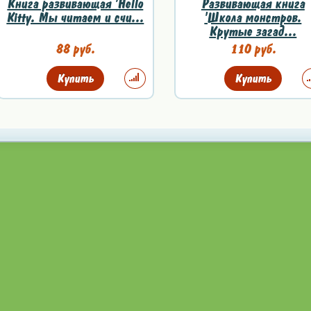
Книга развивающая 'Hello
Развивающая книга
Kitty. Мы читаем и счи...
'Школа монстров.
Крутые загад...
88 руб.
110 руб.
Купить
Купить