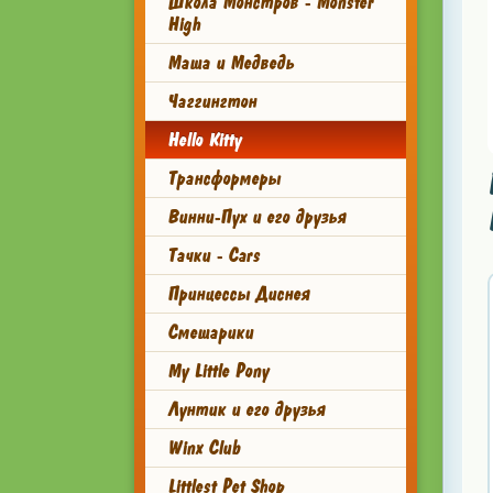
Школа Монстров - Monster
High
Маша и Медведь
Чаггингтон
Hello Kitty
Трансформеры
Винни-Пух и его друзья
Тачки - Cars
Принцессы Диснея
Смешарики
My Little Pony
Лунтик и его друзья
Winx Club
Littlest Pet Shop