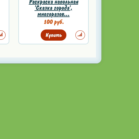
Раскраска напольная
'Сказка города',
многоразов...
100 руб.
Купить