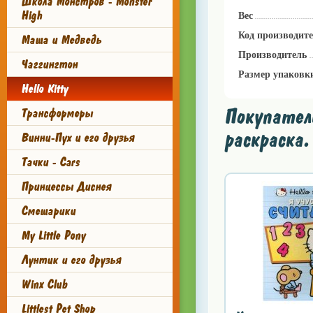
Школа Монстров - Monster
High
Вес
Код производит
Маша и Медведь
Производитель
Чаггингтон
Размер упаковк
Hello Kitty
Покупател
Трансформеры
раскраска.
Винни-Пух и его друзья
Тачки - Cars
Принцессы Диснея
Смешарики
My Little Pony
Лунтик и его друзья
Winx Club
Littlest Pet Shop