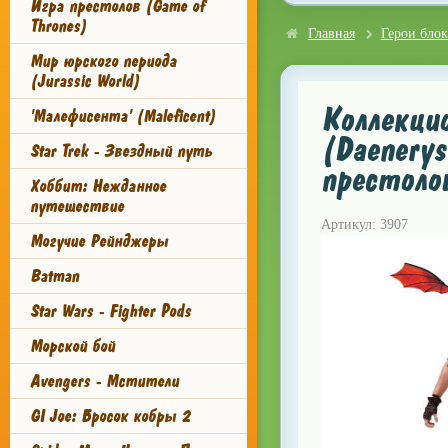
Игра престолов (Game of
Thrones)
Главная
Герои блок
Мир юрского периода
(Jurassic World)
Коллекцио
'Малефисента' (Maleficent)
(Daenerys
Star Trek - Звездный путь
престолов
Хоббит: Нежданное
путешествие
Артикул: 3907
Могучие Рейнджеры
Batman
Star Wars - Fighter Pods
Морской бой
Avengers - Мстители
GI Joe: Бросок кобры 2