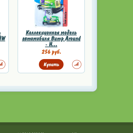
ь
Коллекционная модель
 HW
автомобиля Bump Around
- H...
256 руб.
Купить