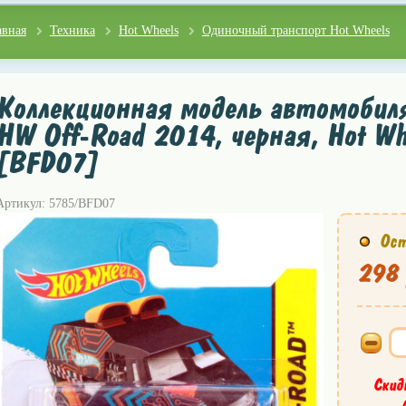
авная
Техника
Hot Wheels
Одиночный транспорт Hot Wheels
Коллекционная модель автомобиля
HW Off-Road 2014, черная, Hot Whe
[BFD07]
Артикул: 5785/BFD07
Ост
298 
Скид