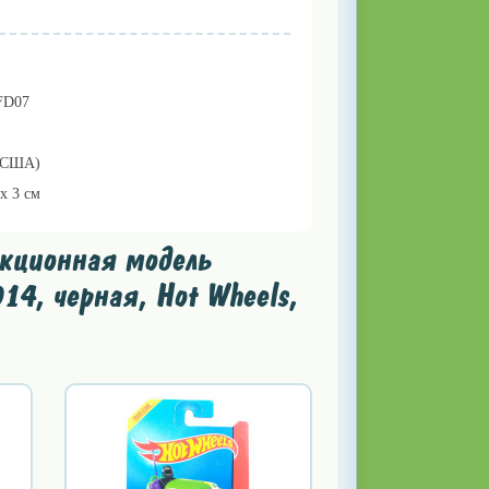
FD07
 (США)
 х 3 см
кционная модель
14, черная, Hot Wheels,