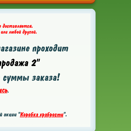
е доставляется.
 или любой другой.
магазине проходит
родажа 2"
т суммы заказа!
ЕСЬ
.
 акции "
Коробка храбрости
".