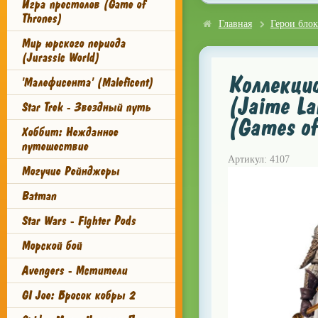
Игра престолов (Game of
Thrones)
Главная
Герои блок
Мир юрского периода
(Jurassic World)
Коллекци
'Малефисента' (Maleficent)
(Jaime La
Star Trek - Звездный путь
(Games of
Хоббит: Нежданное
путешествие
Артикул: 4107
Могучие Рейнджеры
Batman
Star Wars - Fighter Pods
Морской бой
Avengers - Мстители
GI Joe: Бросок кобры 2